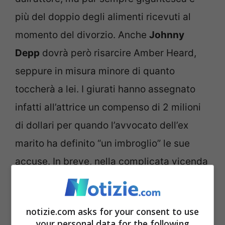
più del doppio degli alimenti ricevuti al
momento del divorzio. Anche
Johnny
Depp
dovrà però risarcire Amber Heard,
seppure in misura minore di quanto
toccherà a lei. I giurati hanno assegnato
infatti all’attrice un compenso di 2 milioni
di dollari per quando l’avvocato dell’ex
marito ha definito “un imbroglio” le sue
accuse. In breve, nella complicata vicenda
giudiziaria, la giuria ha stabilito che i due
ex coniugi si sono diffamati a vicenda
notizie.com asks for your consent to use
your personal data for the following