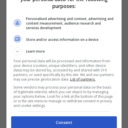
Depp dovrà risarcire la
purposes:
moglie di 2 milioni di
Personalised advertising and content, advertising and
content measurement, audience research and
dollari
services development
Store and/or access information on a device
Learn more
Your personal data will be processed and information from
your device (cookies, unique identifiers, and other device
data) may be stored by, accessed by and shared with 319
partners, or used specifically by this site. We and our partners
may use precise geolocation data.
List of partners.
Some vendors may process your personal data on the basis
of legitimate interest, which you can object to by managing
your options below. Look for a link at the bottom of this page
or in the site menu to manage or withdraw consent in privacy
and cookie settings.
L’attore americano Johnny Depp (foto Ansa)
Consent