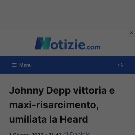
Vai
al
contenuto
Menu
Johnny Depp vittoria e
maxi-risarcimento,
umiliata la Heard
di
Daniele
1 Giugno 2022 - 21:43