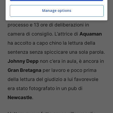
Questo il verdetto raggiunto dai sette
Manage options
membri della giuria, dopo sei settimane di
processo e 13 ore di deliberazioni in
camera di consiglio. L’attrice di
Aquaman
ha accolto a capo chino la lettura della
sentenza senza spiccicare una sola parola.
Johnny Depp
non c’era in aula, è ancora in
Gran Bretagna
per lavoro e poco prima
della lettura del giudizio a lui favorevole
era stato fotografato in un pub di
Newcastle
.