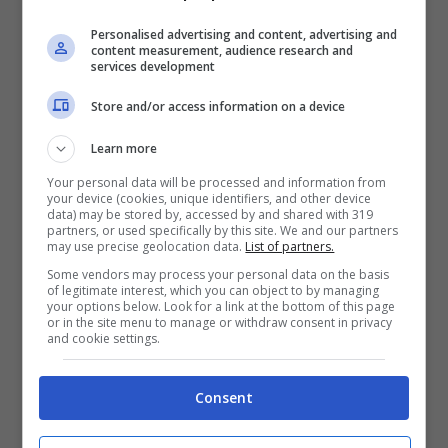
ci sia un lieto fine anche per loro.”
Personalised advertising and content, advertising and
content measurement, audience research and
services development
Store and/or access information on a device
Learn more
Your personal data will be processed and information from
your device (cookies, unique identifiers, and other device
data) may be stored by, accessed by and shared with 319
partners, or used specifically by this site. We and our partners
may use precise geolocation data.
List of partners.
Some vendors may process your personal data on the basis
of legitimate interest, which you can object to by managing
your options below. Look for a link at the bottom of this page
or in the site menu to manage or withdraw consent in privacy
and cookie settings.
Stefano-De-Martino-e-Belen-Rodriguez-Notizie
Consent