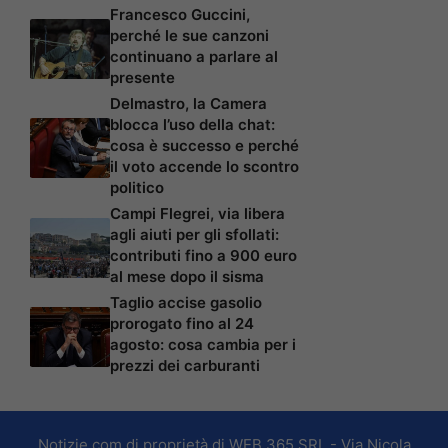
Francesco Guccini,
perché le sue canzoni
continuano a parlare al
presente
Delmastro, la Camera
blocca l’uso della chat:
cosa è successo e perché
il voto accende lo scontro
politico
Campi Flegrei, via libera
agli aiuti per gli sfollati:
contributi fino a 900 euro
al mese dopo il sisma
Taglio accise gasolio
prorogato fino al 24
agosto: cosa cambia per i
prezzi dei carburanti
Notizie.com di proprietà di WEB 365 SRL - Via Nicola