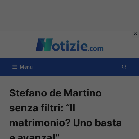
Vai
al
contenuto
Menu
Stefano de Martino
senza filtri: “Il
matrimonio? Uno basta
e avanza!”