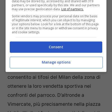
data) may be stored by, accessed by and shared with 319
La festa del Milan con i suoi tifosi per la vittoria del
partners, or used specifically by this site. We and our partners
19esimo Scudetto (Ansa)
may use precise geolocation data.
List of partners.
Some vendors may process your personal data on the basis
of legitimate interest, which you can object to by managing
Così, nella notte tra il 22 e il 23 maggio,
your options below. Look for a link at the bottom of this page
or in the site menu to manage or withdraw consent in privacy
sono riusciti a raggiungere la cella
and cookie settings.
campanaria della chiesa e vi hanno
Consent
appeso uno striscione celebrativo di una
decina di metri
. Un blitz notturno, quasi
Manage options
certamente non autorizzato, che ha
consentito ai tifosi del Milan della zona di
ottenere la loro vendetta sportiva nei
confronti del parroco. D’altronde a
Vimercate, più precisamente nella piazza