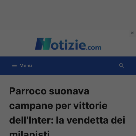
Vai
al
contenuto
Menu
Parroco suonava
campane per vittorie
dell’Inter: la vendetta dei
milanisti