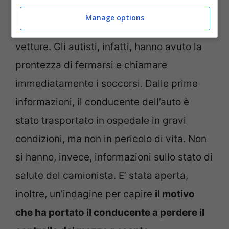
che ha provocato un pauroso incidente
Manage options
che fortunatamente non ha coinvolto altre
vetture. Gli autisti, infatti, hanno avuto la
prontezza di fermarsi e chiamare
immediatamente i soccorsi. Dalle prime
informazioni, il conducente dell’auto è
stato trasportato in ospedale in gravi
condizioni, ma non in pericolo di vita. Non
si hanno, invece, informazioni sullo stato di
salute del camionista. E’ stata aperta,
inoltre, un’indagine per capire
il motivo
che ha portato il conducente a perdere il