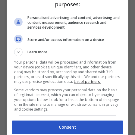
purposes:
L’incendio è stato provocato proprio dall’impatto tra l’auto
e il camion
Personalised advertising and content, advertising and
content measurement, audience research and
services development
Come detto in precedenza, l’incidente è
Store and/or access information on a device
stato ripreso dalle telecamere di
Learn more
sorveglianza dell’autostrada. Nel video si
Your personal data will be processed and information from
vede il traffico scorrere abbastanza
your device (cookies, unique identifiers, and other device
data) may be stored by, accessed by and shared with 319
partners, or used specifically by this site. We and our partners
velocemente fino a quando si nota il
may use precise geolocation data.
List of partners.
camion perdere la traiettoria e dirigersi
Some vendors may process your personal data on the basis
of legitimate interest, which you can object to by managing
verso il bordo strada dove si trovava la
your options below. Look for a link at the bottom of this page
or in the site menu to manage or withdraw consent in privacy
and cookie settings.
macchina di un dipendente dei trasporti.
Consent
L’impatto è stato inevitabile
, con lo scontro