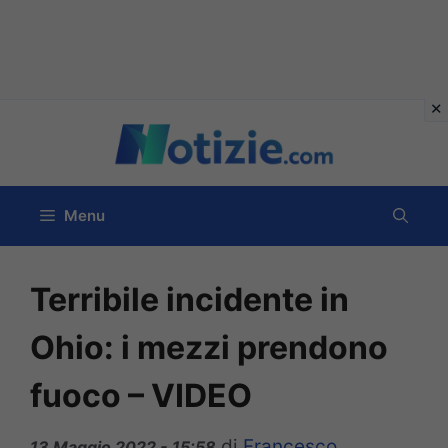
Vai
al
contenuto
Menu
Terribile incidente in
Ohio: i mezzi prendono
fuoco – VIDEO
di
Francesco
13 Maggio 2022 - 15:58