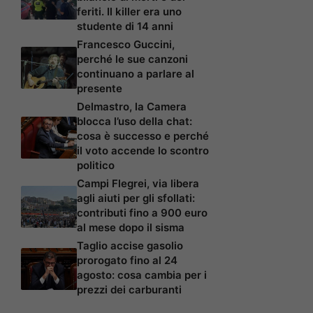
feriti. Il killer era uno
studente di 14 anni
Francesco Guccini,
perché le sue canzoni
continuano a parlare al
presente
Delmastro, la Camera
blocca l’uso della chat:
cosa è successo e perché
il voto accende lo scontro
politico
Campi Flegrei, via libera
agli aiuti per gli sfollati:
contributi fino a 900 euro
al mese dopo il sisma
Taglio accise gasolio
prorogato fino al 24
agosto: cosa cambia per i
prezzi dei carburanti