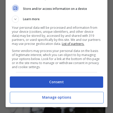
infatti, ha preparato un regalo per tutti i
Store and/or access information on a device
suoi seguaci: ad un anno e mezzo di
Learn more
distanza dalla trilogia “
Zerosettanta
“,
Your personal data will be processed and information from
your device (cookies, unique identifiers, and other device
venerdì
8 aprile
è in programma l’uscita di
data) may be stored by, accessed by and shared with 319
partners, or used specifically by this site. We and our partners
may use precise geolocation data.
List of partners.
“
Atto di fede
“, un lavoro che prevede un
Some vendors may process your personal data on the basis
doppio cd ed un libro. Lo stesso
of legitimate interest, which you can object to by managing
your options below. Look for a link at the bottom of this page
cantautore definisce il suo progetto
or in the site menu to manage or withdraw consent in privacy
and cookie settings.
“
un’opera sacra
“, un disco con
19 brani
inediti
e con dei monologhi scritti dallo
Consent
stesso cantante.
Manage options