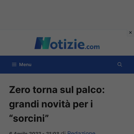
Vai
al
contenuto
Menu
Zero torna sul palco:
grandi novità per i
“sorcini”
di
Redazione
6 Aprile 2022 - 21:03