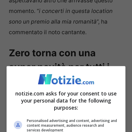
aspettavano altro che arrivasse questo
momento. “
i concerti in questa location
sono un premio alla mia romanità
“, ha
commentato il noto cantante.
Zero torna con una
super novità per tutti i
“sorcini”
notizie.com asks for your consent to use
Dopo il conto alla rovescia che teneva
your personal data for the following
purposes:
banco sui
social
, la star italiana oggi ha
rivelato tutte le news in arrivo: non solo
Personalised advertising and content, advertising and
content measurement, audience research and
services development
quindi quelle legate ai concerti. Il cantante