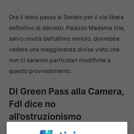
Ora il testo passa al Senato per il via libera
definitivo al decreto. Palazzo Madama che,
salvo novità dell’ultimo minuto, dovrebbe
vedere una maggioranza divisa visto che
non ci saranno particolari modifiche a
questo provvedimento.
Dl Green Pass alla Camera,
FdI dice no
all’ostruzionismo