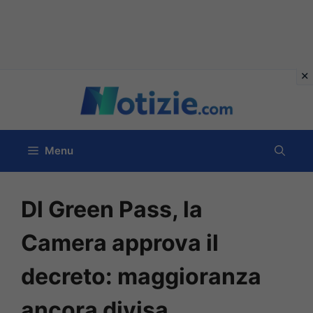
Vai
al
contenuto
Menu
Dl Green Pass, la
Camera approva il
decreto: maggioranza
ancora divisa