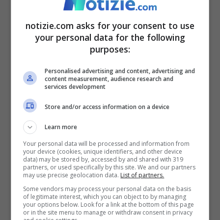
notizie.com asks for your consent to use
your personal data for the following
purposes:
Personalised advertising and content, advertising and
content measurement, audience research and
services development
Mario Draghi chiamato a trovare un compromesso
Store and/or access information on a device
all’interno della maggioranza dopo le ultime divisioni ©
Learn more
Ansa
Your personal data will be processed and information from
your device (cookies, unique identifiers, and other device
E’ stata una seduta, quella della Camera,
data) may be stored by, accessed by and shared with 319
partners, or used specifically by this site. We and our partners
may use precise geolocation data.
List of partners.
fortemente condizionata dai fatti che
Some vendors may process your personal data on the basis
stanno succedendo in Ucraina. Come
of legitimate interest, which you can object to by managing
your options below. Look for a link at the bottom of this page
riferito da
La Verità
, Fratelli d’Italia ha
or in the site menu to manage or withdraw consent in privacy