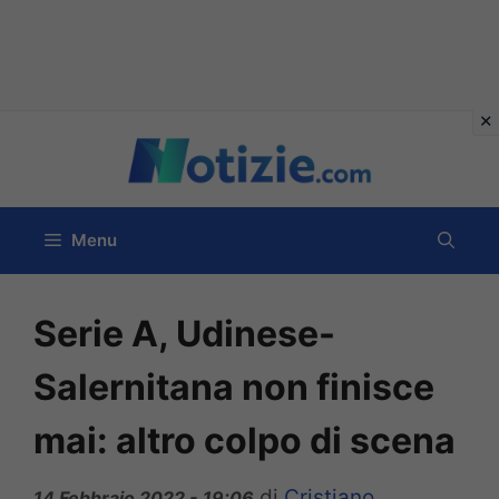
Vai
al
contenuto
Menu
Serie A, Udinese-
Salernitana non finisce
mai: altro colpo di scena
di
Cristiano
14 Febbraio 2022 - 19:06