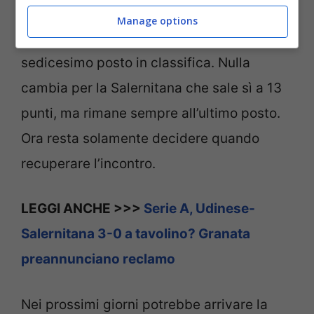
classifica cambia eccome visto che
Manage options
l’Udinese scende a 24 punti e si piazza al
sedicesimo posto in classifica. Nulla
cambia per la Salernitana che sale sì a 13
punti, ma rimane sempre all’ultimo posto.
Ora resta solamente decidere quando
recuperare l’incontro.
LEGGI ANCHE >>>
Serie A, Udinese-
Salernitana 3-0 a tavolino? Granata
preannunciano reclamo
Nei prossimi giorni potrebbe arrivare la