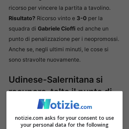
ricorso per vincere la partita a tavolino.
Risultato?
Ricorso vinto e
3-0
per la
squadra di
Gabriele Cioffi
ed anche un
punto di penalizzazione per i neopromossi.
Anche se, negli ultimi minuti, le cose si
sono stravolte nuovamente.
Udinese-Salernitana si
recupera, tolto il punto di
penalità ai campani
notizie.com asks for your consent to use
your personal data for the following