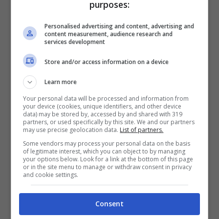
purposes:
Personalised advertising and content, advertising and
content measurement, audience research and
services development
Store and/or access information on a device
Learn more
Udinese (Getty Images)
Your personal data will be processed and information from
your device (cookies, unique identifiers, and other device
data) may be stored by, accessed by and shared with 319
Come riportato in precedenza, la
Corte
partners, or used specifically by this site. We and our partners
may use precise geolocation data.
List of partners.
d’Appello
della FIGC ha deciso di accettare
Some vendors may process your personal data on the basis
of legitimate interest, which you can object to by managing
il ricorso presentato dai campani.
Quindi?
your options below. Look for a link at the bottom of this page
or in the site menu to manage or withdraw consent in privacy
Niente più vittoria a tavolino in favore dei
and cookie settings.
bianconeri e punto restituito al team di
Consent
Stefano Colantuono
. A questo punto la