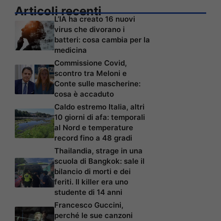
Articoli recenti
L’IA ha creato 16 nuovi
virus che divorano i
batteri: cosa cambia per la
medicina
Commissione Covid,
scontro tra Meloni e
Conte sulle mascherine:
cosa è accaduto
Caldo estremo Italia, altri
10 giorni di afa: temporali
al Nord e temperature
record fino a 48 gradi
Thailandia, strage in una
scuola di Bangkok: sale il
bilancio di morti e dei
feriti. Il killer era uno
studente di 14 anni
Francesco Guccini,
perché le sue canzoni