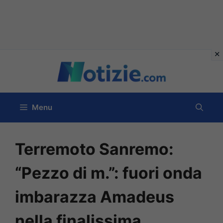
Vai
al
contenuto
Menu
Terremoto Sanremo:
“Pezzo di m.”: fuori onda
imbarazza Amadeus
nella finalissima,