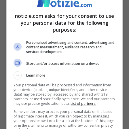
notizie.com asks for your consent to use
your personal data for the following
purposes:
Amadeus e Sabrina Ferilli sul palco dell’Ariston nella serata
Personalised advertising and content, advertising and
della finale © Ansa
content measurement, audience research and
services development
“Nun ce sto”
. Si sente questo nitidamente
Store and/or access information on a device
in sala mentre Amadeus prova a riportare
Learn more
sul palco Sabrina Ferilli per l’ultima
Your personal data will be processed and information from
your device (cookies, unique identifiers, and other device
premiazione. L’attrice e showgirl rientra
data) may be stored by, accessed by and shared with 319
partners, or used specifically by this site. We and our partners
senza dare la mano al conduttore
e il
may use precise geolocation data.
List of partners.
Some vendors may process your personal data on the basis
sospetto chiaro è che fra i due sia
of legitimate interest, which you can object to by managing
your options below. Look for a link at the bottom of this page
accaduto qualcosa. Ad alimentare la
or in the site menu to manage or withdraw consent in privacy