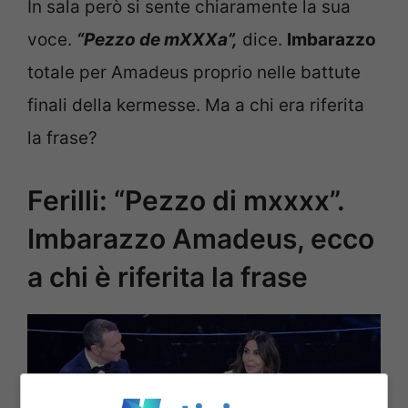
In sala però si sente chiaramente la sua
voce.
“Pezzo de mXXXa”,
dice.
Imbarazzo
totale per Amadeus proprio nelle battute
finali della kermesse. Ma a chi era riferita
la frase?
Ferilli: “Pezzo di mxxxx”.
Imbarazzo Amadeus, ecco
a chi è riferita la frase