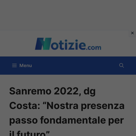
Vai
al
contenuto
Menu
Sanremo 2022, dg
Costa: “Nostra presenza
passo fondamentale per
il futuro”