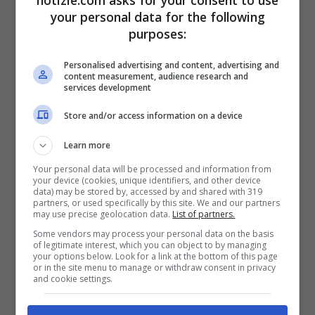
your personal data for the following
purposes:
Personalised advertising and content, advertising and
content measurement, audience research and
services development
Store and/or access information on a device
Colapesce e Dimartino hanno inaugurato il palco
galleggiante della Costa Toscana © Ansa
Learn more
Your personal data will be processed and information from
Come detto, una delle novità di questo
your device (cookies, unique identifiers, and other device
data) may be stored by, accessed by and shared with 319
Sanremo è sicuramente rappresentata
partners, or used specifically by this site. We and our partners
may use precise geolocation data.
List of partners.
dalla Costa Toscana. Il
palco galleggiante
Some vendors may process your personal data on the basis
of legitimate interest, which you can object to by managing
vede la presenza fissa di Fabio Rovazzi e
your options below. Look for a link at the bottom of this page
or in the site menu to manage or withdraw consent in privacy
Orietta Berti
e ogni serata un cantante
and cookie settings.
protagonista delle scorse edizioni si