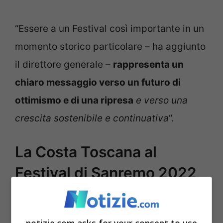
“Essere a un Festival così importante in un
momento storico particolare – ha aggiunto
il direttore generale –
rappresenta un
chiaro messaggio verso un futuro di
ottimismo e di una ripresa
e verso una
crescita sostenibile e continuativa
“.
La Costa Toscana al
Festival di Sanremo 2022
notizie.com asks for your consent to use