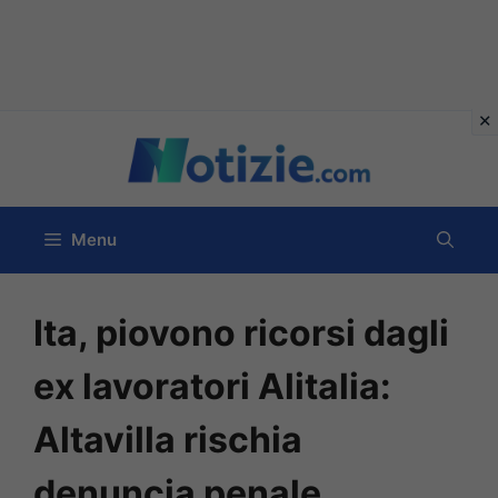
Vai
al
contenuto
Menu
Ita, piovono ricorsi dagli
ex lavoratori Alitalia:
Altavilla rischia
denuncia penale