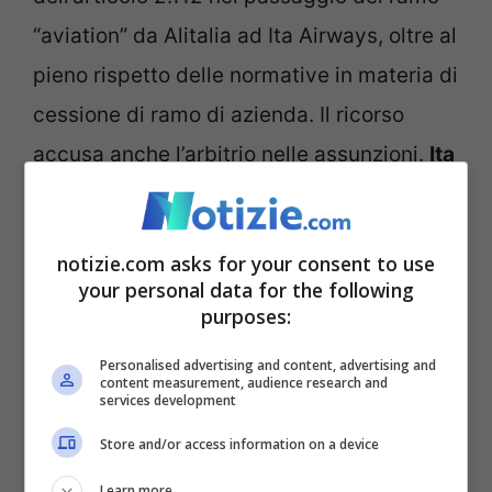
“aviation” da Alitalia ad Ita Airways, oltre al
pieno rispetto delle normative in materia di
cessione di ramo di azienda. Il ricorso
accusa anche l’arbitrio nelle assunzioni.
Ita
Airways
, essendo un’azienda a totale
controllo pubblico, avrebbe dovuto
notizie.com asks for your consent to use
procedere, nel corso della selezione del
your personal data for the following
personale, con criteri di scelta trasparenti,
purposes:
pubblici ed imparziali ai sensi dell’articolo
Personalised advertising and content, advertising and
content measurement, audience research and
97 della costituzione e dei principi
services development
comunitari.
Store and/or access information on a device
Learn more