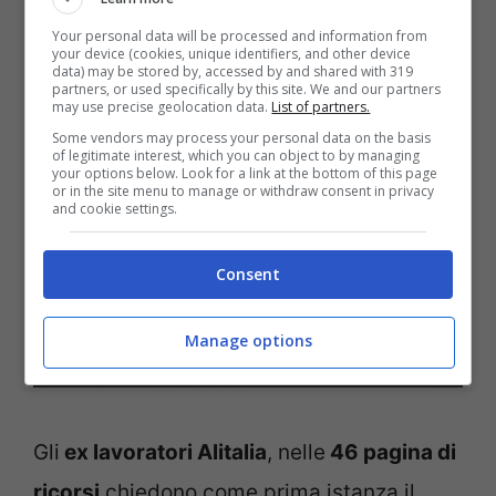
Leggi anche:
Un 2021 da record per il Pil
Your personal data will be processed and information from
italiano, i dati Istat
your device (cookies, unique identifiers, and other device
data) may be stored by, accessed by and shared with 319
partners, or used specifically by this site. We and our partners
may use precise geolocation data.
List of partners.
Some vendors may process your personal data on the basis
of legitimate interest, which you can object to by managing
your options below. Look for a link at the bottom of this page
or in the site menu to manage or withdraw consent in privacy
and cookie settings.
Consent
Manage options
Gli
ex lavoratori Alitalia
, nelle
46 pagina di
ricorsi
chiedono come prima istanza il