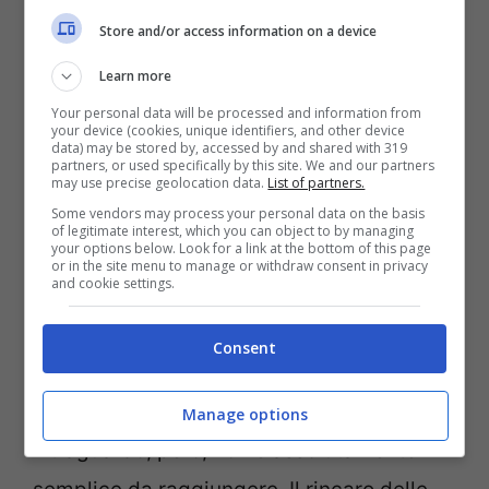
Numeri che fanno diventare l’Italia tra i
Store and/or access information on a device
Paesi europei quella con la ripresa
Learn more
economica più rapida, ma soprattutto
Your personal data will be processed and information from
your device (cookies, unique identifiers, and other device
consentono al nostro Paese di avvicinare i
data) may be stored by, accessed by and shared with 319
partners, or used specifically by this site. We and our partners
livelli pre-crisi. Secondo quanto riferito
may use precise geolocation data.
List of partners.
Some vendors may process your personal data on the basis
dall’Unione nazionale consumatori,
of legitimate interest, which you can object to by managing
your options below. Look for a link at the bottom of this page
basterebbe un +0,5% nel primo trimestre
or in the site menu to manage or withdraw consent in privacy
and cookie settings.
dell’anno in corso per recuperare il Pil pre-
crisi del quarto trimestre 2019
e guardare
Consent
con maggiore fiducia ai prossimi mesi.
Manage options
Il traguardo, però, non è assolutamente