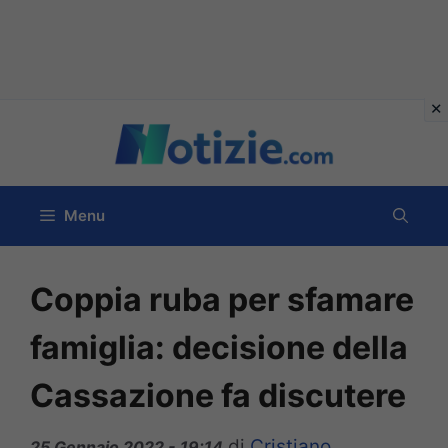
Vai
al
contenuto
Menu
Coppia ruba per sfamare
famiglia: decisione della
Cassazione fa discutere
di
Cristiano
25 Gennaio 2022 - 19:14