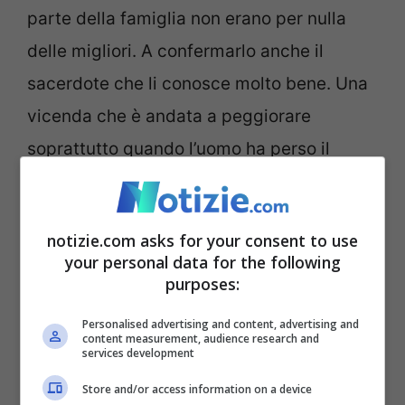
parte della famiglia non erano per nulla
delle migliori. A confermarlo anche il
sacerdote che li conosce molto bene. Una
vicenda che è andata a peggiorare
soprattutto quando l’uomo ha perso il
lavoro.
La tesi della difesa è stata prontamente
notizie.com asks for your consent to use
your personal data for the following
respinta dalla Cassazione. Era stata
purposes:
chiesta di applicare lo “stato di necessità”,
Personalised advertising and content, advertising and
ma a quanto pare questa possibilità non è
content measurement, audience research and
services development
stata neppure presa in considerazione.
Store and/or access information on a device
Quello che è stato confermato, però, è che