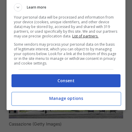
Learn more
c’è stato un
furto
.
Your personal data will be processed and information from
your device (cookies, unique identifiers, and other device
data) may be stored by, accessed by and shared with 319
La Cassazione ha deciso:
partners, or used specifically by this site. We and our partners
may use precise geolocation data.
List of partners.
c’è il reato di furto
Some vendors may process your personal data on the basis
of legitimate interest, which you can object to by managing
your options below. Look for a link at the bottom of this page
or in the site menu to manage or withdraw consent in privacy
and cookie settings.
Consent
Manage options
Cassazione (Getty Images)