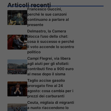
Articoli recenti
Francesco Guccini,
perché le sue canzoni
continuano a parlare al
presente
Delmastro, la Camera
blocca l’uso della chat:
cosa è successo e perché
il voto accende lo scontro
politico
Campi Flegrei, via libera
agli aiuti per gli sfollati:
contributi fino a 900 euro
al mese dopo il sisma
Taglio accise gasolio
prorogato fino al 24
agosto: cosa cambia per i
prezzi dei carburanti
Ceuta, migliaia di migranti
a nuoto riaccendono lo