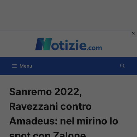
Vai
al
contenuto
Menu
Sanremo 2022,
Ravezzani contro
Amadeus: nel mirino lo
spot con Zalone