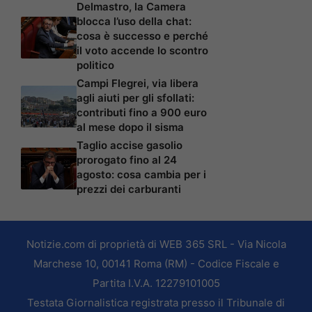
Delmastro, la Camera
blocca l’uso della chat:
cosa è successo e perché
il voto accende lo scontro
politico
Campi Flegrei, via libera
agli aiuti per gli sfollati:
contributi fino a 900 euro
al mese dopo il sisma
Taglio accise gasolio
prorogato fino al 24
agosto: cosa cambia per i
prezzi dei carburanti
Notizie.com di proprietà di WEB 365 SRL - Via Nicola
Marchese 10, 00141 Roma (RM) - Codice Fiscale e
Partita I.V.A. 12279101005
Testata Giornalistica registrata presso il Tribunale di