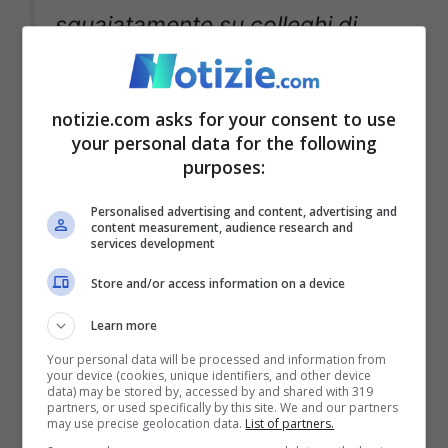
sguaiatamente su colleghi di
un’altra tv noi non la
manderemmo mai in onda.
notizie.com asks for your consent to use
your personal data for the following
Questione di stile.
purposes:
#Sanremo2022
Personalised advertising and content, advertising and
content measurement, audience research and
https://t.co/M2Rfo4BoBd
services development
Store and/or access information on a device
— Fabio Ravezzani
Learn more
(@FabRavezzani)
January 8,
Your personal data will be processed and information from
your device (cookies, unique identifiers, and other device
data) may be stored by, accessed by and shared with 319
2022
partners, or used specifically by this site. We and our partners
may use precise geolocation data.
List of partners.