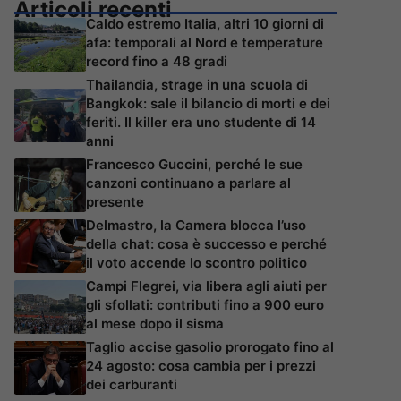
Articoli recenti
Caldo estremo Italia, altri 10 giorni di
afa: temporali al Nord e temperature
record fino a 48 gradi
Thailandia, strage in una scuola di
Bangkok: sale il bilancio di morti e dei
feriti. Il killer era uno studente di 14
anni
Francesco Guccini, perché le sue
canzoni continuano a parlare al
presente
Delmastro, la Camera blocca l’uso
della chat: cosa è successo e perché
il voto accende lo scontro politico
Campi Flegrei, via libera agli aiuti per
gli sfollati: contributi fino a 900 euro
al mese dopo il sisma
Taglio accise gasolio prorogato fino al
24 agosto: cosa cambia per i prezzi
dei carburanti