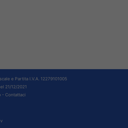
cale e Partita I.V.A. 12279101005
del 21/12/2021
o -
Contattaci
dv