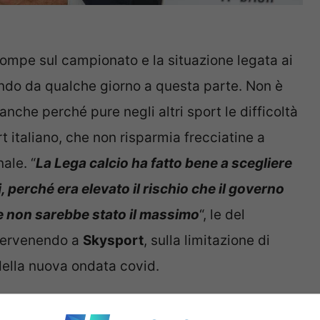
rompe sul campionato e la situazione legata ai
endo da qualche giorno a questa parte. Non è
anche perché pure negli altri sport le difficoltà
 italiano, che non risparmia frecciatine a
ale. “
La Lega calcio ha fatto bene a scegliere
, perché era elevato il rischio che il governo
, e non sarebbe stato il massimo
“, le del
ntervenendo a
Skysport
, sulla limitazione di
 della nuova ondata covid.
la Lega: Giocare a Bologna è vessatorio