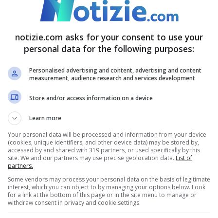
al Coni sta predisponendo un nuovo protocollo
notizie.com asks for your consent to use your
i campionati ha il diritto e il dovere di prendere
personal data for the following purposes:
de il pastrocchio sugli interventi non uniformi
Personalised advertising and content, advertising and content
e dell’intervento del Tar: “
Non mi è piaciuto da
measurement, audience research and services development
nche perché così si perde di credibilità
”
Store and/or access information on a device
Learn more
olti Paolo Rossi e la moglie su
Your personal data will be processed and information from your device
(cookies, unique identifiers, and other device data) may be stored by,
accessed by and shared with 319 partners, or used specifically by this
site. We and our partners may use precise geolocation data.
List of
partners.
Some vendors may process your personal data on the basis of legitimate
interest, which you can object to by managing your options below. Look
for a link at the bottom of this page or in the site menu to manage or
withdraw consent in privacy and cookie settings.