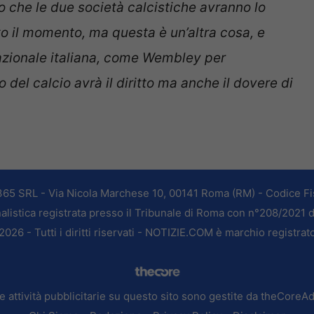
no che le due società calcistiche avranno lo
to il momento, ma questa è un’altra cosa, e
Nazionale italiana, come Wembley per
o del calcio avrà il diritto ma anche il dovere di
365 SRL - Via Nicola Marchese 10, 00141 Roma (RM) - Codice Fis
alistica registrata presso il Tribunale di Roma con n°208/2021 
026 - Tutti i diritti riservati - NOTIZIE.COM è marchio registrat
e attività pubblicitarie su questo sito sono gestite da theCoreA