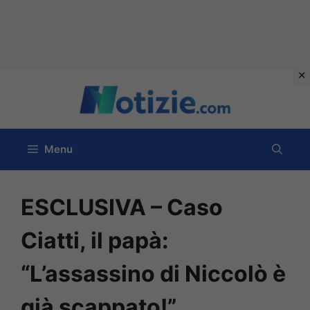
Vai
al
contenuto
Menu
ESCLUSIVA – Caso
Ciatti, il papà:
“L’assassino di Niccolò è
già scappato!”