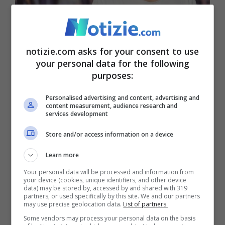
Luigi Ciatti, papà di Niccolò, sta scrivendo insieme alla
notizie.com asks for your consent to use
moglie a alla figlia una lettera da indirizzare al Presidente
your personal data for the following
della Repubblica (Instagram)
purposes:
Personalised advertising and content, advertising and
Avete paura che l’assassino di Niccolò
content measurement, audience research and
services development
possa essersi già dato alla fuga?
Store and/or access information on a device
“Non è paura, è quasi una certezza. Aveva
Learn more
già tentato di scappare, questa ordinanza
Your personal data will be processed and information from
your device (cookies, unique identifiers, and other device
di scarcerazione è del 22 dicembre, non so
data) may be stored by, accessed by and shared with 319
partners, or used specifically by this site. We and our partners
quando sia uscito dal carcere di preciso, al
may use precise geolocation data.
List of partners.
Some vendors may process your personal data on the basis
massimo il 23 dicembre. In questi 7-8