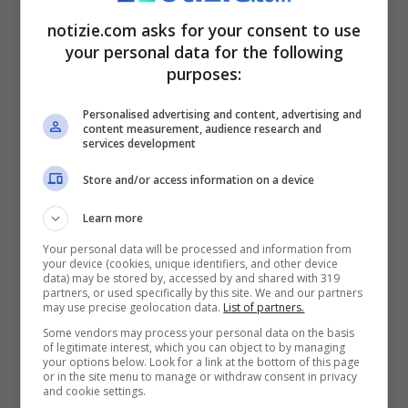
Thomas Tuchel, allenatore del Chelsea, ha vinto con i
notizie.com asks for your consent to use
Blues l’ultima Champions League (Getty Images)
your personal data for the following
purposes:
Il documento sarà di addirittura
162 pagine
Personalised advertising and content, advertising and
content measurement, audience research and
e indicherà tutte le riforme che dovranno
services development
essere attuate per riformare il calcio
Store and/or access information on a device
d’Oltremanica. La valutazione riguarda
Learn more
ogni aspetto. Per esempio: tra le proposte
Your personal data will be processed and information from
esiste quella della nascita di una
your device (cookies, unique identifiers, and other device
data) may be stored by, accessed by and shared with 319
partners, or used specifically by this site. We and our partners
commissione esterna (indipendente) che
may use precise geolocation data.
List of partners.
avrà il compito di monitorare l’economia
Some vendors may process your personal data on the basis
of legitimate interest, which you can object to by managing
dei
club
e dei presidenti. Ci saranno dei
your options below. Look for a link at the bottom of this page
or in the site menu to manage or withdraw consent in privacy
and cookie settings.
test rivolti a
proprietari
e
manager
con