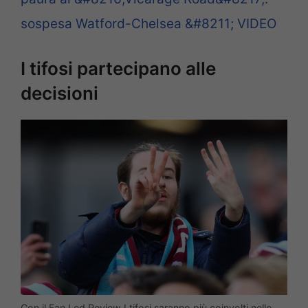
sospesa Watford-Chelsea &#8211; VIDEO
I tifosi partecipano alle
decisioni
Con il Fan Led Review I tifosi saranno più coinvolti nelle