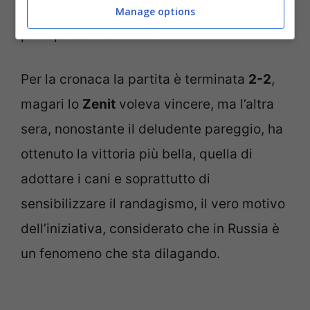
carinissima che ha emozionato ancora di
Manage options
più il pubblico.
Per la cronaca la partita è terminata
2-2
,
magari lo
Zenit
voleva vincere, ma l’altra
sera, nonostante il deludente pareggio, ha
ottenuto la vittoria più bella, quella di
adottare i cani e soprattutto di
sensibilizzare il randagismo, il vero motivo
dell’iniziativa, considerato che in Russia è
un fenomeno che sta dilagando.