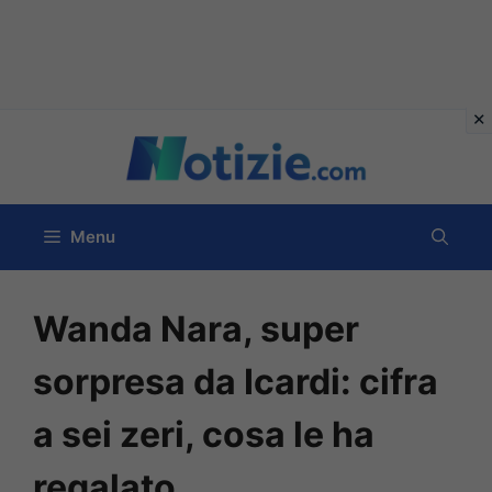
Vai
al
contenuto
Menu
Wanda Nara, super
sorpresa da Icardi: cifra
a sei zeri, cosa le ha
regalato