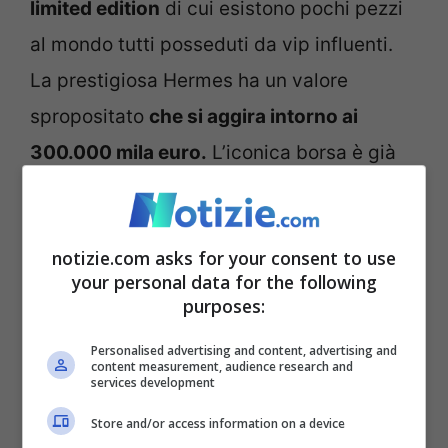
limited edition
di cui esistono pochi pezzi
al mondo tutti posseduti da vip influenti.
La prestigiosa Hermes ha un valore
spropositato
che si aggira intorno ai
300.000 mila euro.
L’iconica borsa è già
un cult, alcuni modelli sono stati venduti
all’asta è anche per questo che la it girl
notizie.com asks for your consent to use
argentina non ha potuto fare a meno di
your personal data for the following
condividere tutto il suo entusiasmo
purposes:
dimenticando in tal modo i trascorsi delle
Personalised advertising and content, advertising and
ultime settimane.
content measurement, audience research and
services development
Store and/or access information on a device