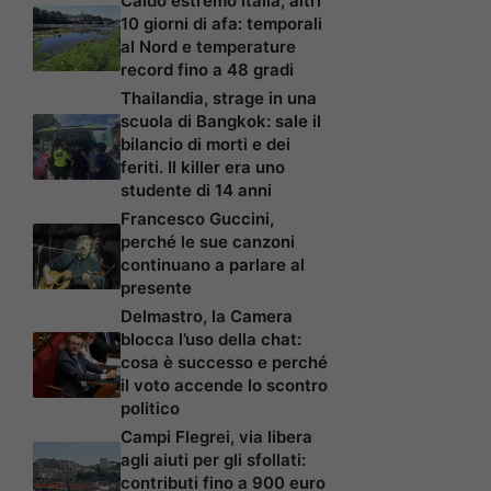
Caldo estremo Italia, altri
10 giorni di afa: temporali
al Nord e temperature
record fino a 48 gradi
Thailandia, strage in una
scuola di Bangkok: sale il
bilancio di morti e dei
feriti. Il killer era uno
studente di 14 anni
Francesco Guccini,
perché le sue canzoni
continuano a parlare al
presente
Delmastro, la Camera
blocca l’uso della chat:
cosa è successo e perché
il voto accende lo scontro
politico
Campi Flegrei, via libera
agli aiuti per gli sfollati:
contributi fino a 900 euro