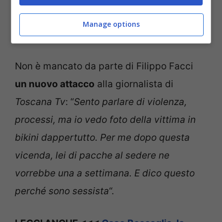
capacità di argomentare, non ce la faccio
Manage options
[…]
“.
Non è mancato da parte di Filippo Facci
un nuovo attacco
alla giornalista di
Toscana Tv
: “
Sento parlare di violenza,
processi, ma io vedo foto della vittima in
bikini dappertutto. Per me dopo questa
vicenda, lei di pacche al sedere ne
vorrebbe una a settimana. E dico questo
perché sono sessista
“.