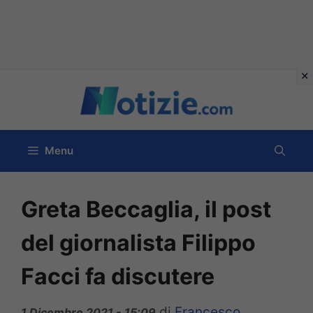
Vai
al
contenuto
Menu
Greta Beccaglia, il post
del giornalista Filippo
Facci fa discutere
di
Francesco
1 Dicembre 2021 - 15:09