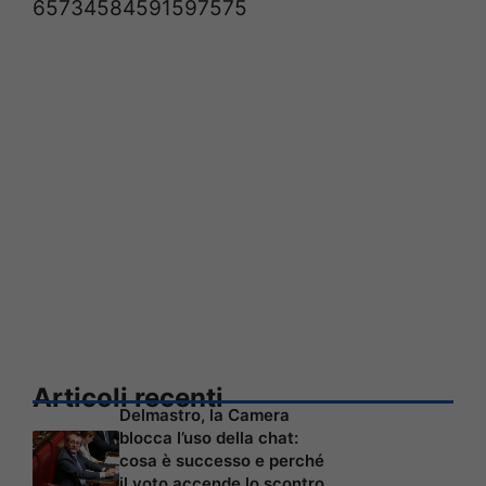
65734584591597575
Articoli recenti
Delmastro, la Camera
blocca l’uso della chat:
cosa è successo e perché
il voto accende lo scontro