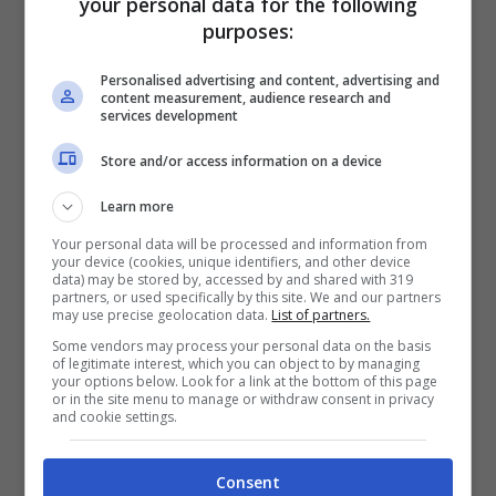
your personal data for the following
purposes:
Filippo Facci, giornalista di Libero (screenshot video
Personalised advertising and content, advertising and
content measurement, audience research and
Youtube)
services development
Store and/or access information on a device
Come riferito da
Next Quotidiano
, il
Learn more
giornalista di
Libero
è ritornato poco dopo
Your personal data will be processed and information from
il tweet sulla questione con altre
your device (cookies, unique identifiers, and other device
data) may be stored by, accessed by and shared with 319
dichiarazioni destinate anche queste a far
partners, or used specifically by this site. We and our partners
may use precise geolocation data.
List of partners.
discutere sui social. “
Non voglio farmi
Some vendors may process your personal data on the basis
of legitimate interest, which you can object to by managing
ricattare dalla
pandemia di demenza
e
your options below. Look for a link at the bottom of this page
or in the site menu to manage or withdraw consent in privacy
quindi diciamo che sono sessista […]
– ha
and cookie settings.
detto l’ex editorialista del
Giornale
–
Consent
questo caso mi paralizza, va oltre le mie