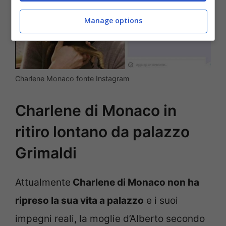
Manage options
Charlene Monaco fonte Instagram
Charlene di Monaco in
ritiro lontano da palazzo
Grimaldi
Attualmente
Charlene di Monaco non ha
ripreso la sua vita a palazzo
e i suoi
impegni reali, la moglie d’Alberto secondo