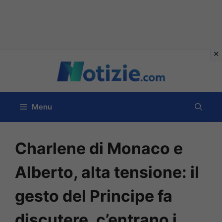
Vai
al
contenuto
Menu
Charlene di Monaco e
Alberto, alta tensione: il
gesto del Principe fa
discutere, c’entrano i