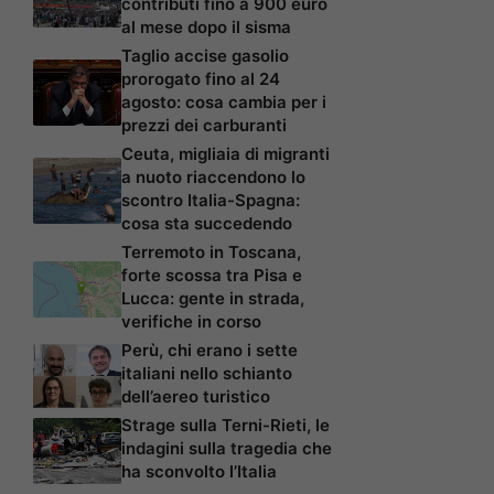
contributi fino a 900 euro
al mese dopo il sisma
Taglio accise gasolio
prorogato fino al 24
agosto: cosa cambia per i
prezzi dei carburanti
Ceuta, migliaia di migranti
a nuoto riaccendono lo
scontro Italia-Spagna:
cosa sta succedendo
Terremoto in Toscana,
forte scossa tra Pisa e
Lucca: gente in strada,
verifiche in corso
Perù, chi erano i sette
italiani nello schianto
dell’aereo turistico
Strage sulla Terni-Rieti, le
indagini sulla tragedia che
ha sconvolto l’Italia