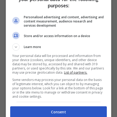
purposes:
loro la madre. La sostengono nella sua
Personalised advertising and content, advertising and
convalescenza mandandole tanto affetto.
content measurement, audience research and
services development
Ciò che rende le cose più facili è che
Store and/or access information on a device
Jacques e Gabriella
ora vengono educati a
palazzo.”
Parole quelle del reggente che
Learn more
mettono in evidenza le diversità educative
Your personal data will be processed and information from
your device (cookies, unique identifiers, and other device
data) may be stored by, accessed by and shared with 319
che i due genitori hanno nei confronti dei
partners, or used specifically by this site. We and our partners
may use precise geolocation data.
List of partners.
figli e che in passato sono state motivo di
Some vendors may process your personal data on the basis
liti e distacco.
of legitimate interest, which you can object to by managing
your options below. Look for a link at the bottom of this page
or in the site menu to manage or withdraw consent in privacy
and cookie settings.
Consent