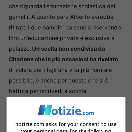
che riguarda l’educazione scolastica dei
gemelli. A quanto pare Alberto avrebbe
ritirato i due bambini da scuola riservando
loro un’educazione privata e esclusiva a
palazzo
. Un scelta non condivisa da
Charlene che in più occasioni ha rivelato
di volere per i figli una vita più normale
possibile, è anche per questo che si è
battuta per iscriverli a scuola.
Al
Paris Match
Alberto ha rivelato i motivi
di questa scelta, motivi legati anche a
notizie.com asks for your consent to use
your personal data for the following
quello che sta vivendo Charlene:
“Manca