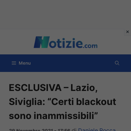
Vai
al
contenuto
Menu
ESCLUSIVA – Lazio,
Siviglia: “Certi blackout
sono inammissibili”
di
Daniele Rocca
29 Novembre 2021 - 17:56