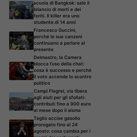
scuola di Bangkok: sale il
bilancio di morti e dei
feriti. Il killer era uno
studente di 14 anni
Francesco Guccini,
perché le sue canzoni
continuano a parlare al
presente
Delmastro, la Camera
blocca l’uso della chat:
cosa è successo e perché
il voto accende lo scontro
politico
Campi Flegrei, via libera
agli aiuti per gli sfollati:
contributi fino a 900 euro
al mese dopo il sisma
Taglio accise gasolio
prorogato fino al 24
agosto: cosa cambia per i