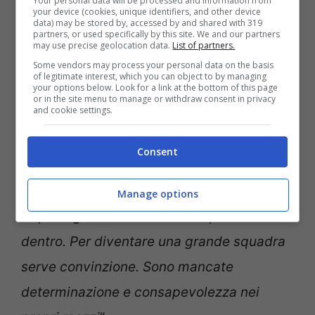
Your personal data will be processed and information from
your device (cookies, unique identifiers, and other device
LEGGI ANCHE
: Tifosi divisi sul futuro di
data) may be stored by, accessed by and shared with 319
partners, or used specifically by this site. We and our partners
Sarri
may use precise geolocation data.
List of partners.
Some vendors may process your personal data on the basis
of legitimate interest, which you can object to by managing
your options below. Look for a link at the bottom of this page
Dopo la partita di ieri la
Lazio
ha subito sei
or in the site menu to manage or withdraw consent in privacy
and cookie settings.
gol nei primi quindi minuti, il peggior dato
della
Serie A
. “
Ci possono stare gli
Consent
inciampi, ma bisogna guardarsi allo
specchio e capire cosa non sia andato. Il
Manage options
Napoli ogni tiro che faceva la palla andava
dentro. Per diventare una grande squadra
serve convinzione. Sono mancate
determinazione e consapevolezza nei