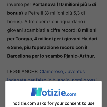
inverso per
Portanova (10
milioni più 5 di
bonus)
e Petrelli (8 milioni più 5,3 di
bonus). Altre operazioni riguardano i
giovani scambiati a cifre record:
8 milioni
per Tongya, 4 milioni per i giovani Hajdari
e Sene, più l’operazione record con il
Barcellona per lo scambo Pjanic-Arthur.
LEGGI ANCHE:
Clamoroso, Juventus
indagata per falso in bilancio, nomi grossi
nell’inchiesta
notizie.com asks for your consent to use
Alla base dell’indagine della Procura e