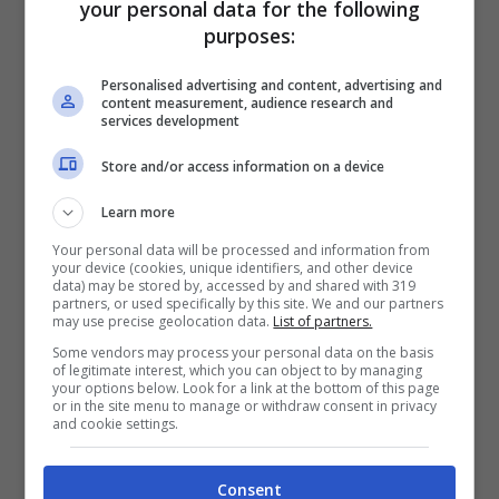
your personal data for the following
della Guardia di Finanza, ci sono
purposes:
plusvalenze per 282 milioni in tre anni,
Personalised advertising and content, advertising and
content measurement, audience research and
“connotate da valori fraudolentemente
services development
maggiorati”
. La Juventus è stata
Store and/or access information on a device
paragonata ad una
“macchina ingolfata”
a
Learn more
causa di investimenti oltre le previsioni di
Your personal data will be processed and information from
budget e di altre operazioni poco accurate,
your device (cookies, unique identifiers, and other device
data) may be stored by, accessed by and shared with 319
partners, or used specifically by this site. We and our partners
tra cui gli stipendi eccessivi. E lo scenario
may use precise geolocation data.
List of partners.
che stanno
disegnando gli inquirenti della
Some vendors may process your personal data on the basis
of legitimate interest, which you can object to by managing
procura di Torino
nell’inchiesta che ieri ha
your options below. Look for a link at the bottom of this page
or in the site menu to manage or withdraw consent in privacy
and cookie settings.
portato la Guardia di Finanza a perquisire
le sedi della società. Nel corso
Consent