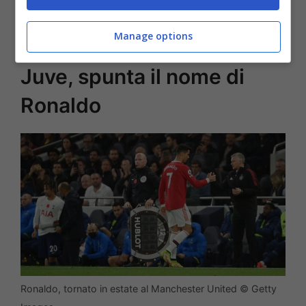
dell’indagine sono state svolte
intercettazioni telefoniche.
Manage options
Juve, spunta il nome di
Ronaldo
Ronaldo, tornato in estate al Manchester United © Getty