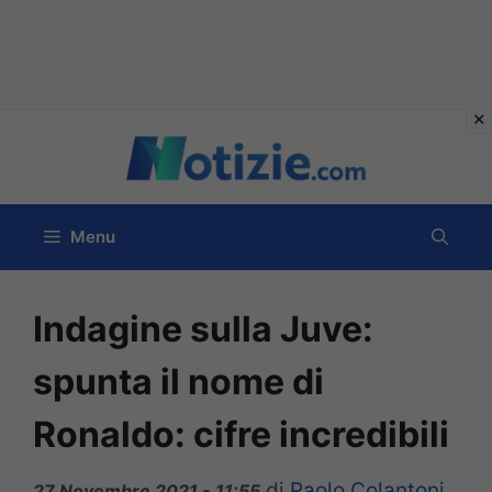
Vai
al
contenuto
Menu
Indagine sulla Juve:
spunta il nome di
Ronaldo: cifre incredibili
di
Paolo Colantoni
27 Novembre 2021 - 11:55