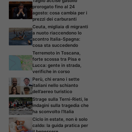
Taglio accise gasolio
prorogato fino al 24
agosto: cosa cambia per i
prezzi dei carburanti
Ceuta, migliaia di migranti
a nuoto riaccendono lo
scontro Italia-Spagna:
cosa sta succedendo
Terremoto in Toscana,
forte scossa tra Pisa e
Lucca: gente in strada,
verifiche in corso
Perù, chi erano i sette
italiani nello schianto
dell’aereo turistico
Strage sulla Terni-Rieti, le
indagini sulla tragedia che
ha sconvolto l’Italia
Ciclo in estate, non è solo
caldo: la guida pratica per
il benessere