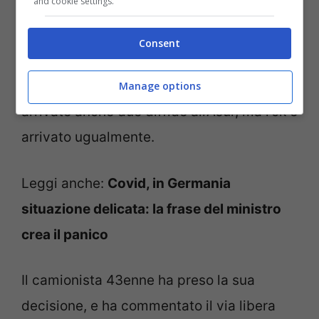
and cookie settings.
sulle 4 condizioni involabili stabilite dalla
Corte Costituzionale.
Sono l’irreversibilità
Consent
della malattia, l’insostenibilità del dolore e
la chiara volontà del paziente. Sono
Manage options
arrivate anche due diffide all’Asur, ma l’ok è
arrivato ugualmente.
Leggi anche:
Covid, in Germania
situazione delicata: la frase del ministro
crea il panico
Il camionista 43enne ha preso la sua
decisione, e ha commentato il via libera