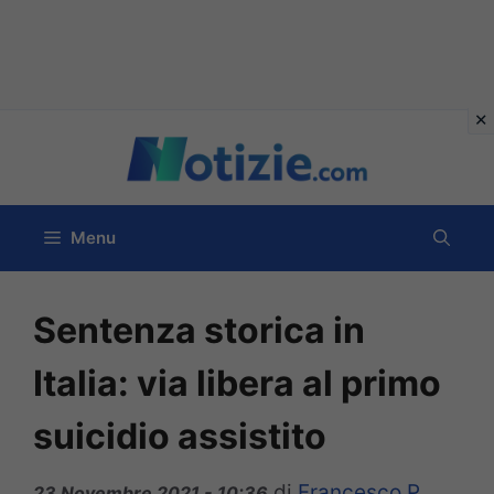
Vai
al
contenuto
Menu
Sentenza storica in
Italia: via libera al primo
suicidio assistito
di
Francesco P
23 Novembre 2021 - 10:36