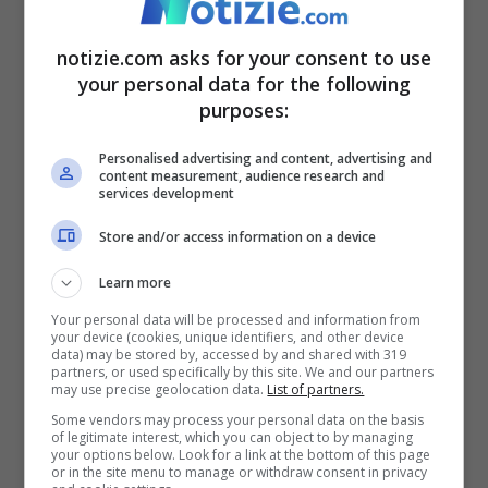
notizie.com asks for your consent to use
your personal data for the following
purposes:
Personalised advertising and content, advertising and
content measurement, audience research and
services development
Store and/or access information on a device
Le parole dell’uomo che ha scelto di dire basta (Getty
Images)
Learn more
Your personal data will be processed and information from
your device (cookies, unique identifiers, and other device
Sono serviti 14 mesi di lungo lavoro.
Di
data) may be stored by, accessed by and shared with 319
partners, or used specifically by this site. We and our partners
analisi per verificare se ci siano o meno le
may use precise geolocation data.
List of partners.
Some vendors may process your personal data on the basis
condizioni per il via libera. Più di un anno,
of legitimate interest, which you can object to by managing
your options below. Look for a link at the bottom of this page
in cui
una squadra di medici ha lavorato
or in the site menu to manage or withdraw consent in privacy