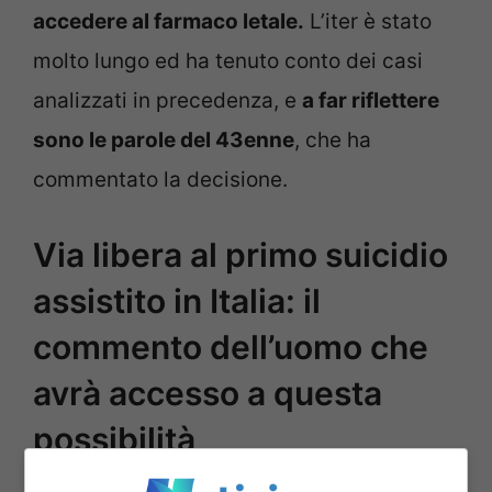
accedere al farmaco letale.
L’iter è stato
molto lungo ed ha tenuto conto dei casi
analizzati in precedenza, e
a far riflettere
sono le parole del 43enne
, che ha
commentato la decisione.
Via libera al primo suicidio
assistito in Italia: il
commento dell’uomo che
avrà accesso a questa
possibilità