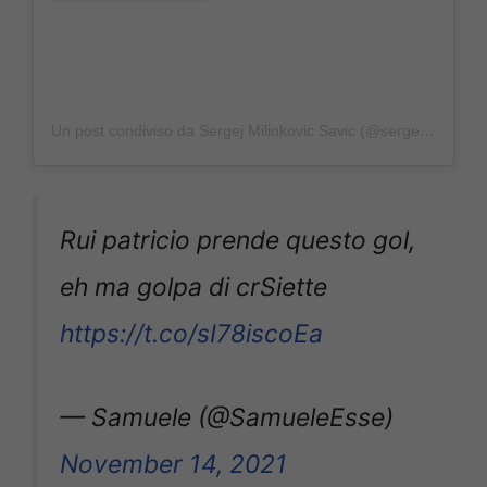
Un post condiviso da Sergej Milinkovic Savic (@sergej___21)
Rui patricio prende questo gol,
eh ma golpa di crSiette
https://t.co/sI78iscoEa
— Samuele (@SamueleEsse)
November 14, 2021