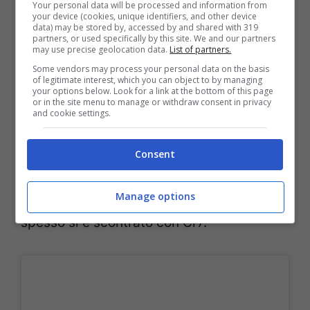
Your personal data will be processed and information from
your device (cookies, unique identifiers, and other device
serata speciale e da incorniciare con un
data) may be stored by, accessed by and shared with 319
partners, or used specifically by this site. We and our partners
gol e un assist. Esulta tutta la Serbia, in
may use precise geolocation data.
List of partners.
Some vendors may process your personal data on the basis
campo e in tutta la nazionale. Una squadra
of legitimate interest, which you can object to by managing
your options below. Look for a link at the bottom of this page
con tanta serie A in campo: dal 1’ ci sono
or in the site menu to manage or withdraw consent in privacy
and cookie settings.
anche il laziale Milinkovic-Savic, uno dei
più bravi e concentrati, fondamentali
Consent
alcuni suoi recuperi in mezzo al campo, ma
Manage options
anche Milenkovic della Fiorentina che
spesso si è scontrato con Cr7.