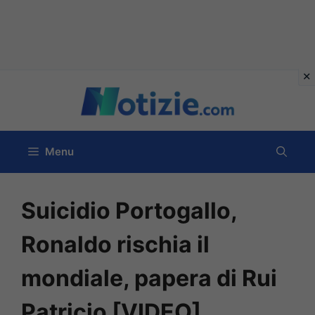
Vai
al
contenuto
Menu
Suicidio Portogallo,
Ronaldo rischia il
mondiale, papera di Rui
Patricio [VIDEO]