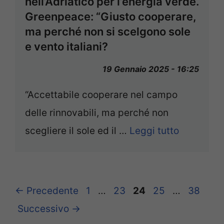
nell’Adriatico per l’energia verde.
Greenpeace: “Giusto cooperare,
ma perché non si scelgono sole
e vento italiani?
19 Gennaio 2025 - 16:25
“Accettabile cooperare nel campo
delle rinnovabili, ma perché non
scegliere il sole ed il …
Leggi tutto
Pagina
Pagina
Pagina
Pagina
Pagina
←
Precedente
1
…
23
24
25
…
38
Successivo
→