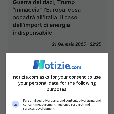
Guerra dei dazi, Trump
“minaccia” l’Europa: cosa
accadrà all’Italia. Il caso
dell’import di energia
indispensabile
21 Gennaio 2025 - 22:25
“Ciò che più spaventa è la minaccia
dei dazi nei confronti di quei Paesi …
Leggi tutto
notizie.com asks for your consent to use
your personal data for the following
purposes:
Personalised advertising and content, advertising and
content measurement, audience research and
services development
CRONACA