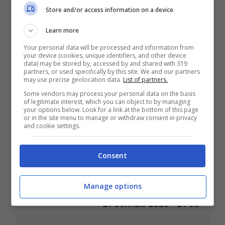
Store and/or access information on a device
Learn more
Your personal data will be processed and information from
your device (cookies, unique identifiers, and other device
data) may be stored by, accessed by and shared with 319
partners, or used specifically by this site. We and our partners
may use precise geolocation data.
List of partners.
Some vendors may process your personal data on the basis
of legitimate interest, which you can object to by managing
your options below. Look for a link at the bottom of this page
or in the site menu to manage or withdraw consent in privacy
and cookie settings.
Accordi di Parigi, Fridays for
Future: “Gli Usa creano un
Consent
precedente pericoloso. Subito in
piazza”
Manage options
21 Gennaio 2025 - 21:00