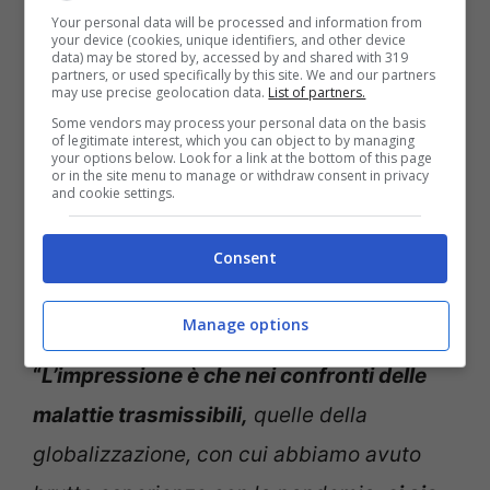
Your personal data will be processed and information from
your device (cookies, unique identifiers, and other device
data) may be stored by, accessed by and shared with 319
partners, or used specifically by this site. We and our partners
may use precise geolocation data.
List of partners.
Some vendors may process your personal data on the basis
of legitimate interest, which you can object to by managing
your options below. Look for a link at the bottom of this page
Massimo Galli sul Giubileo e l’arrivo di possibili virus
or in the site menu to manage or withdraw consent in privacy
pandemici (Notizie.com)
and cookie settings.
Anche perché negli ultimi periodi qualcosa
Consent
è stato sbagliato e ci si è lasciati andare a
Manage options
una superficialità non attesa.
“
L’impressione è che nei confronti delle
malattie trasmissibili,
quelle della
globalizzazione, con cui abbiamo avuto