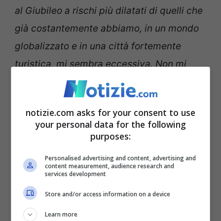
al Giubileo a rischi più dilatati di quelli che
già costantemente abbiamo, in un mondo
globalizzato e in una città fortemente
turistica, mi sembra eccessiva. Non mi
sembra eccessivo, invece,
un allarme
legittimo,
e che varrebbe a prescindere
notizie.com asks for your consent to use
dal Giubileo,
per una cautela e
your personal data for the following
un’attenzione”.
purposes:
Personalised advertising and content, advertising and
content measurement, audience research and
services development
Store and/or access information on a device
Learn more