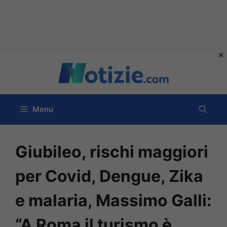
Vai
al
contenuto
Menu
Giubileo, rischi maggiori
per Covid, Dengue, Zika
e malaria, Massimo Galli:
“A Roma il turismo è