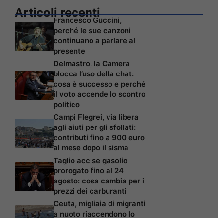
Articoli recenti
Francesco Guccini,
perché le sue canzoni
continuano a parlare al
presente
Delmastro, la Camera
blocca l’uso della chat:
cosa è successo e perché
il voto accende lo scontro
politico
Campi Flegrei, via libera
agli aiuti per gli sfollati:
contributi fino a 900 euro
al mese dopo il sisma
Taglio accise gasolio
prorogato fino al 24
agosto: cosa cambia per i
prezzi dei carburanti
Ceuta, migliaia di migranti
a nuoto riaccendono lo