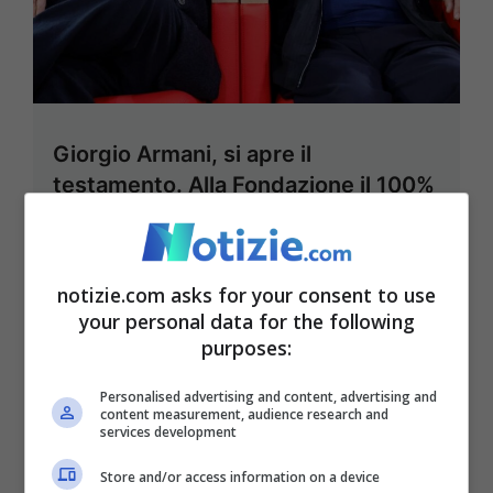
Giorgio Armani, si apre il
testamento. Alla Fondazione il 100%
della società e un messaggio:
“Gestire con integrità morale”. A
Dell’Orco il 40% dei diritti di voto e
notizie.com asks for your consent to use
la casa a Milano
your personal data for the following
purposes:
12 Settembre 2025 - 09:43
Personalised advertising and content, advertising and
content measurement, audience research and
services development
Store and/or access information on a device