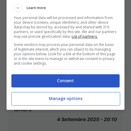
Learn more
Your personal data will be processed and information from
your device (cookies, unique identifiers, and other device
data) may be stored by, accessed by and shared with 319
partners, or used specifically by this site. We and our partners
may use precise geolocation data.
List of partners.
Some vendors may process your personal data on the basis
of legitimate interest, which you can object to by managing
your options below. Look for a link at the bottom of this page
or in the site menu to manage or withdraw consent in privacy
and cookie settings.
Consent
Giorgio Armani e il cinema, tutti gli
attori e i registi che si sono affidati
Manage options
al genio italiano: “È stato il suo primo
amore”
4 Settembre 2025 - 20:10