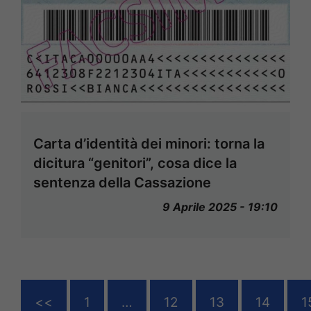
Carta d’identità dei minori: torna la
dicitura “genitori”, cosa dice la
sentenza della Cassazione
9 Aprile 2025 - 19:10
<<
1
…
12
13
14
1