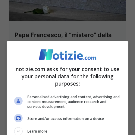
Papa Francesco, il “mistero” della
rosa bianca sempre fresca: ecco
cosa significa e perché ce n’è una
anche sulla sua lapide
notizie.com asks for your consent to use
28 Aprile 2025 - 09:06
your personal data for the following
purposes:
Personalised advertising and content, advertising and
content measurement, audience research and
services development
Store and/or access information on a device
Learn more