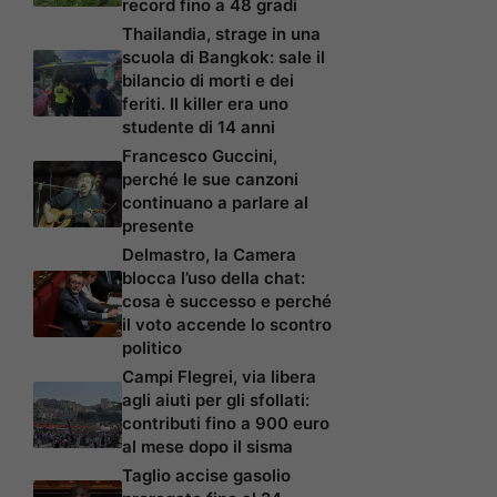
record fino a 48 gradi
Thailandia, strage in una
scuola di Bangkok: sale il
bilancio di morti e dei
feriti. Il killer era uno
studente di 14 anni
Francesco Guccini,
perché le sue canzoni
continuano a parlare al
presente
Delmastro, la Camera
blocca l’uso della chat:
cosa è successo e perché
il voto accende lo scontro
politico
Campi Flegrei, via libera
agli aiuti per gli sfollati:
contributi fino a 900 euro
al mese dopo il sisma
Taglio accise gasolio