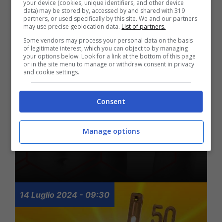
your device (cookies, unique identifiers, and other device
data) may be stored by, accessed by and shared with 319
partners, or used specifically by this site. We and our partners
may use precise geolocation data.
List of partners.
Some vendors may process your personal data on the basis
of legitimate interest, which you can object to by managing
your options below. Look for a link at the bottom of this page
or in the site menu to manage or withdraw consent in privacy
and cookie settings.
Testosterone, cambiano
Consent
criteri di misurazione:
nuovo metodo per i
Manage options
medici
14 Luglio 2024 - 09:30