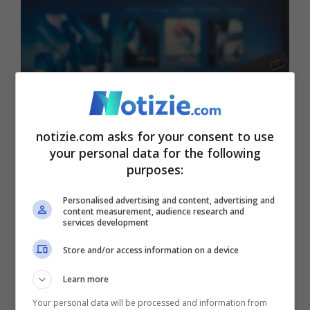
notizie.com asks for your consent to use
Al via il nuovo portale
your personal data for the following
purposes:
dedicato alle serie tv:
come funziona
Personalised advertising and content, advertising and
content measurement, audience research and
services development
Store and/or access information on a device
14 Luglio 2024 - 11:00
Learn more
Your personal data will be processed and information from