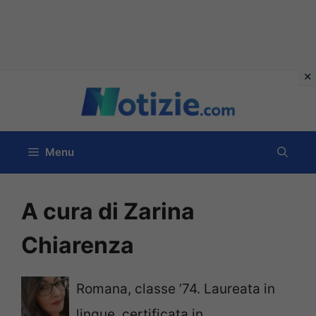
Vai
al
contenuto
Menu
A cura di Zarina
Chiarenza
Romana, classe ’74. Laureata in
lingue, certificata in