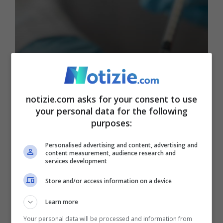
notizie.com asks for your consent to use
Vaccini: Governo
your personal data for the following
purposes:
impugna legge Puglia su
obbligo comunicazione
Personalised advertising and content, advertising and
content measurement, audience research and
services development
Store and/or access information on a device
25 Luglio 2024 - 11:00
Learn more
Your personal data will be processed and information from