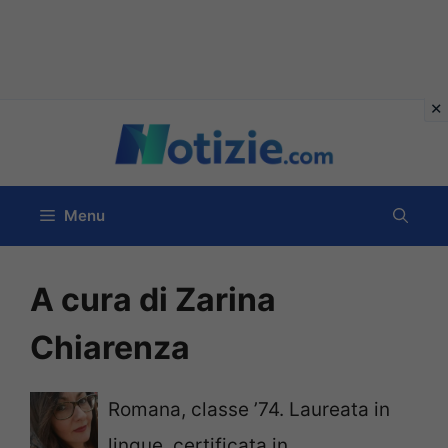
Vai
al
contenuto
Menu
A cura di Zarina
Chiarenza
Romana, classe ’74. Laureata in
lingue, certificata in