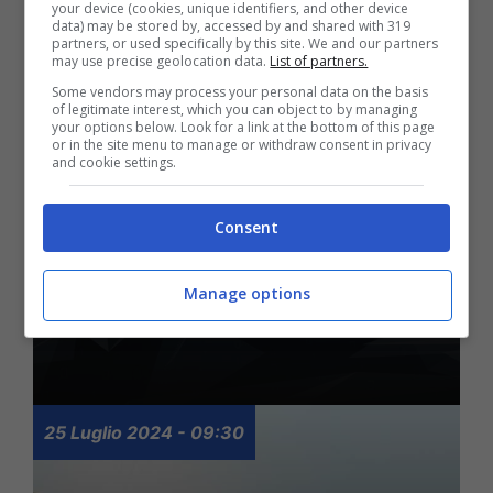
your device (cookies, unique identifiers, and other device
data) may be stored by, accessed by and shared with 319
partners, or used specifically by this site. We and our partners
may use precise geolocation data.
List of partners.
Some vendors may process your personal data on the basis
of legitimate interest, which you can object to by managing
your options below. Look for a link at the bottom of this page
or in the site menu to manage or withdraw consent in privacy
and cookie settings.
DeepL: assistente di
Consent
scrittura IA aggiunge
nuove lingue, come
Manage options
funziona il servizio
25 Luglio 2024 - 09:30