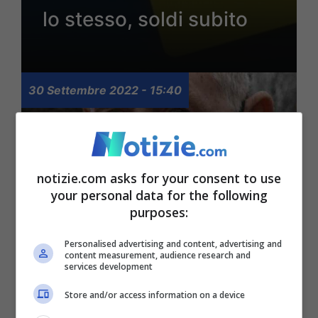
lo stesso, soldi subito
30 Settembre 2022 - 15:40
notizie.com asks for your consent to use
your personal data for the following
purposes:
Stangata bollette: il
Personalised advertising and content, advertising and
forno elettrico ti fa
content measurement, audience research and
services development
risparmiare una
Store and/or access information on a device
montagna di soldi se lo