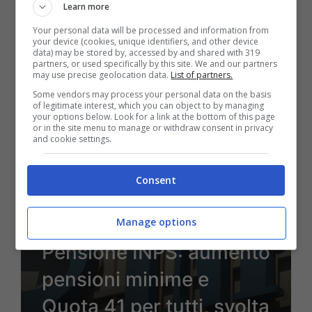
Learn more
usi bene
Your personal data will be processed and information from
your device (cookies, unique identifiers, and other device
data) may be stored by, accessed by and shared with 319
partners, or used specifically by this site. We and our partners
may use precise geolocation data.
List of partners.
30 Settembre 2022 - 15:29
Some vendors may process your personal data on the basis
of legitimate interest, which you can object to by managing
your options below. Look for a link at the bottom of this page
or in the site menu to manage or withdraw consent in privacy
and cookie settings.
Consent
Manage options
Pensione INPS: aumento
pensioni minime e
Quota 41 per tutti, svolta