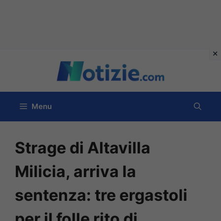
Vai
al
contenuto
Menu
Strage di Altavilla
Milicia, arriva la
sentenza: tre ergastoli
per il folle rito di