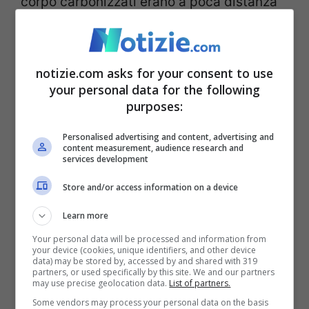
corpo carbonizzati erano a poca distanza
dalla casa sotto un cumulo di terra. Dopo
averla uccisa venne dato fuoco al suo
notizie.com asks for your consent to use
corpo. Barreca fu portato in caserma e alla
your personal data for the following
confessione telefonica aggiunse alcuni
purposes:
particolari. “
C’era il demonio in casa
“,
Personalised advertising and content, advertising and
content measurement, audience research and
disse.
services development
Store and/or access information on a device
Il muratore era un fanatico religioso che
Learn more
per mesi aveva frequentato la chiesa
Your personal data will be processed and information from
evangelica per prenderne poi le distanze,
your device (cookies, unique identifiers, and other device
data) may be stored by, accessed by and shared with 319
e aveva una ossessione per il diavolo.
partners, or used specifically by this site. We and our partners
may use precise geolocation data.
List of partners.
Proprio in chiesa aveva incontrato i
Some vendors may process your personal data on the basis