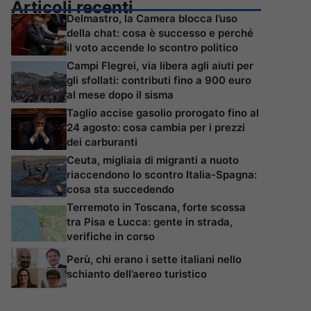
Articoli recenti
Delmastro, la Camera blocca l’uso
della chat: cosa è successo e perché
il voto accende lo scontro politico
Campi Flegrei, via libera agli aiuti per
gli sfollati: contributi fino a 900 euro
al mese dopo il sisma
Taglio accise gasolio prorogato fino al
24 agosto: cosa cambia per i prezzi
dei carburanti
Ceuta, migliaia di migranti a nuoto
riaccendono lo scontro Italia-Spagna:
cosa sta succedendo
Terremoto in Toscana, forte scossa
tra Pisa e Lucca: gente in strada,
verifiche in corso
Perù, chi erano i sette italiani nello
schianto dell’aereo turistico