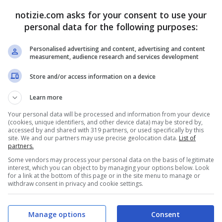
per l’Inghilterra meridionale e alcune zone del
notizie.com asks for your consent to use your
personal data for the following purposes:
Personalised advertising and content, advertising and content
 della sanità ha segnalato
measurement, audience research and services development
 al caldo
Store and/or access information on a device
Learn more
ldando più velocemente al mondo.
Your personal data will be processed and information from your device
(cookies, unique identifiers, and other device data) may be stored by,
 segnalato oltre 200mila morti legate al caldo
accessed by and shared with 319 partners, or used specifically by this
site. We and our partners may use precise geolocation data.
List of
France ha definito l’ondata di calore
partners.
 dell’agosto 2003, “
ma con una durata ancora
Some vendors may process your personal data on the basis of legitimate
interest, which you can object to by managing your options below. Look
for a link at the bottom of this page or in the site menu to manage or
withdraw consent in privacy and cookie settings.
erta caldo dopo quell’ondata di calore, quando
Manage options
Consent