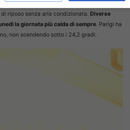
colo hanno causato circa 15mila morti, molte
 di riposo senza aria condizionata.
Diverse
lunedì la giornata più calda di sempre
. Parigi ha
gno, non scendendo sotto i 24,2 gradi.