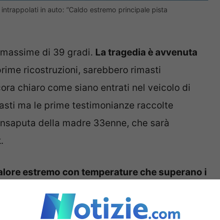
 intrappolati in auto: “Caldo estremo principale pista
 massime di 39 gradi.
La tragedia è avvenuta
ime ricostruzioni, sarebbero rimasti
ncora chiaro come siano entrati nel veicolo di
asti ma le prime testimonianze raccolte
l’insaputa della madre 33enne, che sarà
.
calore estremo con temperature che superano i
chiuse e le autorità hanno preso provvedimenti
usa dei rischi per la salute. Anche il Regno