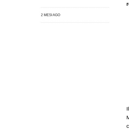
r
2 MESI AGO
I
M
c