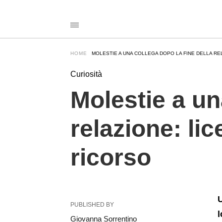
Molestie+a+una+collega+dopo+la+fine+della+relazione%3A+li
notiziecom
/2026/06/17/molestie-
a-
una-
collega-
HOME
MOLESTIE A UNA COLLEGA DOPO LA FINE DELLA REL
dopo-
la-
fine-
Curiosità
della-
relazione-
Molestie a un
licenziato-
da-
ferrari-
relazione: lic
perde-
il-
ricorso/amp/
ricorso
U
PUBLISHED BY
l
Giovanna Sorrentino