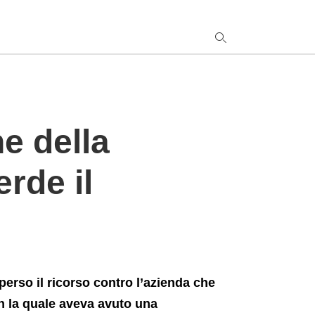
y
ne della
s
q
h
erde il
e
perso il ricorso contro l’azienda che
n la quale aveva avuto una