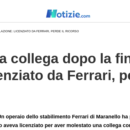
cenziato+da+Ferrari%2C+perde+il+ricorso
AZIONE: LICENZIATO DA FERRARI, PERDE IL RICORSO
a collega dopo la fi
enziato da Ferrari, p
n operaio dello stabilimento Ferrari di Maranello ha 
o aveva licenziato per aver molestato una collega co