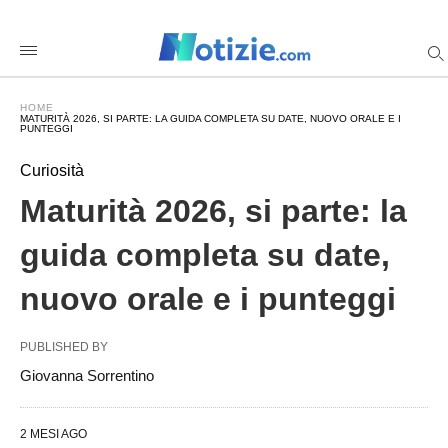
Maturit%C3%A0+2026%2C+si+parte%3A+la+guida+completa+
notiziecom
/2026/06/17/maturita-
2026-
si-
parte-
HOME
la-
MATURITÀ 2026, SI PARTE: LA GUIDA COMPLETA SU DATE, NUOVO ORALE E I
guida-
PUNTEGGI
completa-
su-
Curiosità
date-
nuovo-
Maturità 2026, si parte: la
orale-
e-
i-
guida completa su date,
punteggi/amp/
nuovo orale e i punteggi
PUBLISHED BY
Giovanna Sorrentino
2 MESI AGO