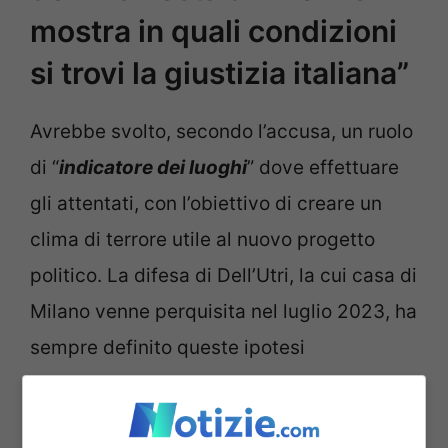
mostra in quali condizioni
si trovi la giustizia italiana”
Avrebbe svolto, secondo l’accusa, un ruolo
di “
indicatore dei luoghi
” dove effettuare
gli attentati, con l’obiettivo di creare un
clima di terrore utile al nuovo progetto
politico. La difesa di Dell’Utri, la cui casa di
Milano venne perquisita nel luglio 2023, ha
sempre definito queste ipotesi
“
fantasiose
“, contestando l’attendibilità dei
collaboratori di giustizia e sottolineando la