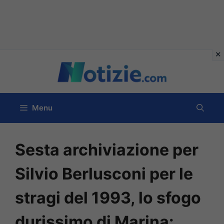
Vai
al
contenuto
Menu
Sesta archiviazione per
Silvio Berlusconi per le
stragi del 1993, lo sfogo
durissimo di Marina: