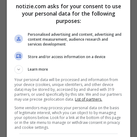
mancanza di riscontri, ora confermata dal
notizie.com asks for your consent to use
your personal data for the following
giudice che ha disposto l’archiviazione del
purposes:
procedimento.
Personalised advertising and content, advertising and
content measurement, audience research and
“
L’incredibile storia dell’inchiesta di
services development
Firenze –
ha continuato Marina Berlusconi
Store and/or access information on a device
– mostra una volta di più
in quali
Learn more
condizioni si trovi la giustizia italiana
, e
Your personal data will be processed and information from
your device (cookies, unique identifiers, and other device
conferma anche che la sconfitta del
data) may be stored by, accessed by and shared with 319
partners, or used specifically by this site. We and our partners
referendum di marzo è stata un’immensa
may use precise geolocation data.
List of partners.
Some vendors may process your personal data on the basis
occasione perduta per il nostro Paese. Da
of legitimate interest, which you can object to by managing
your options below. Look for a link at the bottom of this page
cittadina che ha visto da vicino fin troppi
or in the site menu to manage or withdraw consent in privacy
and cookie settings.
disastri giudiziari, vorrei che la politica non