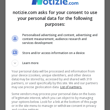
notizie.com asks for your consent to use
your personal data for the following
purposes:
Personalised advertising and content, advertising and
content measurement, audience research and
services development
“I soldi non ce li davano, da mangiare sì, la casa sì ma i
Store and/or access information on a device
soldi no” (ANSA FOTO) – Notizie.com
Learn more
Your personal data will be processed and information from
Un sistema che abbiamo raccontato più
your device (cookies, unique identifiers, and other device
data) may be stored by, accessed by and shared with 319
volte nei nostri approfondimenti, che
partners, or used specifically by this site. We and our partners
may use precise geolocation data.
List of partners.
sfrutta le falle dei canali regolari
come il
Some vendors may process your personal data on the basis
of legitimate interest, which you can object to by managing
click-day
per far arrivare i “nuovi schiavi”
your options below. Look for a link at the bottom of this page
or in the site menu to manage or withdraw consent in privacy
nel nostro Paese. Pochissimi giorni fa la
and cookie settings.