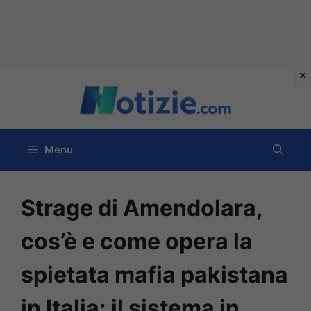
Vai
al
contenuto
Menu
Strage di Amendolara,
cos’è e come opera la
spietata mafia pakistana
in Italia: il sistema in