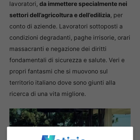
lavoratori,
da immettere specialmente nei
settori dell’agricoltura e dell’edilizia
, per
conto di aziende. Lavoratori sottoposti a
condizioni degradanti, paghe irrisorie, orari
massacranti e negazione dei diritti
fondamentali di sicurezza e salute. Veri e
propri fantasmi che si muovono sul
territorio italiano dove sono giunti alla
ricerca di una vita migliore.