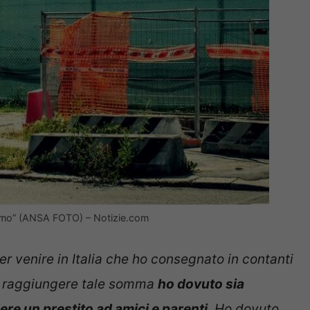
vismo” (ANSA FOTO) – Notizie.com
er venire in Italia che ho consegnato in contanti
 raggiungere tale somma
ho dovuto sia
dere un prestito ad amici e parenti
. Ho dovuto