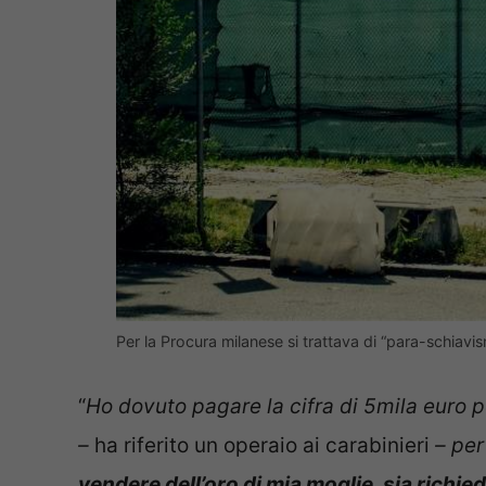
Per la Procura milanese si trattava di “para-schia
“
Ho dovuto pagare la cifra di 5mila euro p
–
ha riferito un operaio ai carabinieri
– per
vendere dell’oro di mia moglie, sia richie