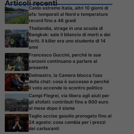
Articoli recenti
Caldo estremo Italia, altri 10 giorni di
afa: temporali al Nord e temperature
record fino a 48 gradi
Thailandia, strage in una scuola di
Bangkok: sale il bilancio di morti e dei
feriti. Il killer era uno studente di 14
anni
Francesco Guccini, perché le sue
canzoni continuano a parlare al
presente
Delmastro, la Camera blocca l’uso
della chat: cosa è successo e perché
il voto accende lo scontro politico
Campi Flegrei, via libera agli aiuti per
gli sfollati: contributi fino a 900 euro
al mese dopo il sisma
Taglio accise gasolio prorogato fino al
24 agosto: cosa cambia per i prezzi
dei carburanti