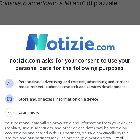
el Consolato americano a Milano
” di piazzale
 trattava di “para-schiavismo”
u valori medi di circa 2,17 euro secondo il
notizie.com asks for your consent to use your
ane “
e di circa 4,16 euro anche assumendo il Lul
personal data for the following purposes:
a lavorare con turni massacranti, senza sicurezza
Personalised advertising and content, advertising and content
measurement, audience research and services development
nto e quindi di rientrare nel Paese loro
ative degradanti e sottopagate, non potendosi
Store and/or access information on a device
rollati.
Learn more
Your personal data will be processed and information from your device
(cookies, unique identifiers, and other device data) may be stored by,
a-schiavismo
”. Gli operai, sentiti nelle indagini
accessed by and shared with 319 partners, or used specifically by this
site. We and our partners may use precise geolocation data.
List of