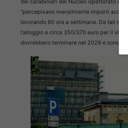
dei carabinieri del Nucleo ispettorato del 
“percepivano mensilmente importi accredit
lavorando 60 ore a settimana. Da tali som
l’alloggio e circa 350/370 euro per il vitto
dovrebbero terminare nel 2028 e sono inizi