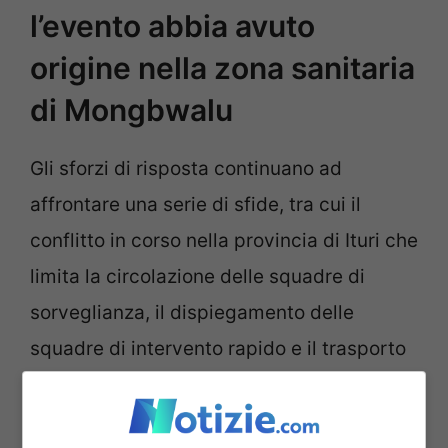
l’evento abbia avuto
origine nella zona sanitaria
di Mongbwalu
Gli sforzi di risposta continuano ad
affrontare una serie di sfide, tra cui il
conflitto in corso nella provincia di Ituri che
limita la circolazione delle squadre di
sorveglianza, il dispiegamento delle
squadre di intervento rapido e il trasporto
dei campioni di laboratorio. Si ritiene
attualmente che l’evento abbia avuto