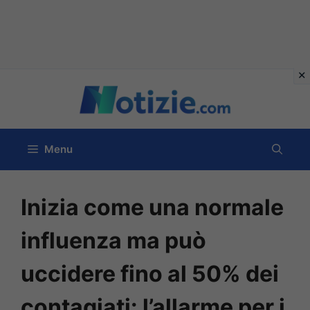
Vai
al
contenuto
Menu
Inizia come una normale
influenza ma può
uccidere fino al 50% dei
contagiati: l’allarme per i