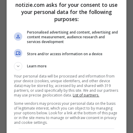
origine nella zona sanitaria di Mongbwalu,
notizie.com asks for your consent to use
your personal data for the following
nella Repubblica Democratica del Congo,
purposes:
un’area mineraria ad alta frequentazione
,
Personalised advertising and content, advertising and
con casi che si sono poi spostati a
content measurement, audience research and
services development
Rwampara e Bunia in cerca di assistenza
Store and/or access information on a device
medica.
Learn more
La provincia di Ituri confina con il Sud
Your personal data will be processed and information from
your device (cookies, unique identifiers, and other device
Sudan e l’Uganda, e
la zona sanitaria di
data) may be stored by, accessed by and shared with 319
partners, or used specifically by this site. We and our partners
may use precise geolocation data.
List of partners.
Bunia si trova a meno di 500 km
Some vendors may process your personal data on the basis
dall’Uganda
. È in corso un’indagine
of legitimate interest, which you can object to by managing
your options below. Look for a link at the bottom of this page
epidemiologica completa e un’attività di
or in the site menu to manage or withdraw consent in privacy
and cookie settings.
tracciamento dei contatti. Il ruolo dell’Ituri