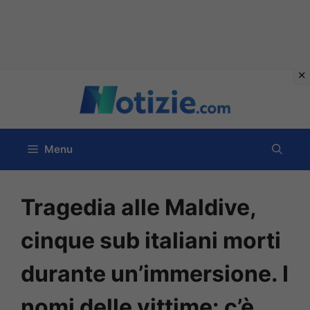
Vai
al
contenuto
Menu
Tragedia alle Maldive,
cinque sub italiani morti
durante un’immersione. I
nomi delle vittime: c’è