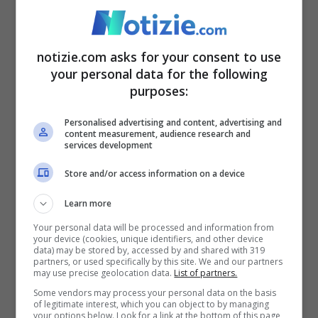
notizie.com asks for your consent to use
I cinque italiani hanno provato l’esplorazione di alcune
your personal data for the following
grotte a 50 metri di profondità – Notizie.com
purposes:
Secondo le prime informazioni, i cinque
Personalised advertising and content, advertising and
content measurement, audience research and
turisti erano a bordo della Duke of York,
services development
un’imbarcazione da crociera subacquea
Store and/or access information on a device
gestita da stranieri.
Sono scomparsi
Learn more
durante un’immersione vicino ad
Your personal data will be processed and information from
your device (cookies, unique identifiers, and other device
Alimathaa
. Si sono immersi al mattino e
data) may be stored by, accessed by and shared with 319
partners, or used specifically by this site. We and our partners
l’equipaggio ne ha denunciato la
may use precise geolocation data.
List of partners.
Some vendors may process your personal data on the basis
scomparsa quando, a mezzogiorno, non
of legitimate interest, which you can object to by managing
your options below. Look for a link at the bottom of this page