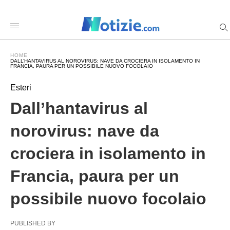
Dall%E2%80%99hantavirus+al+norovirus%3A+nave+da+crocie
notiziecom
/2026/05/13/nave-
crociera-
bordeaux-
virus-
HOME
norovirus-
DALL’HANTAVIRUS AL NOROVIRUS: NAVE DA CROCIERA IN ISOLAMENTO IN
hantavirus-
FRANCIA, PAURA PER UN POSSIBILE NUOVO FOCOLAIO
allarme/amp/
Esteri
Dall’hantavirus al
norovirus: nave da
crociera in isolamento in
Francia, paura per un
possibile nuovo focolaio
PUBLISHED BY