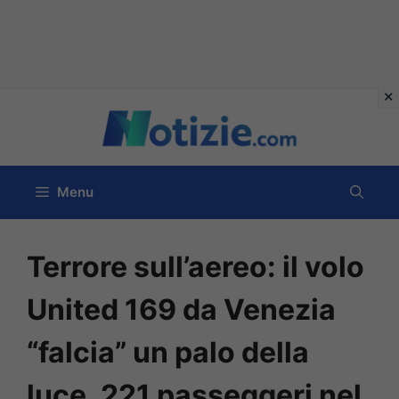
Vai
al
contenuto
Menu
Terrore sull’aereo: il volo
United 169 da Venezia
“falcia” un palo della
luce, 221 passeggeri nel