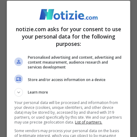
Sono stati riscontrati danni
lievi all’aeromobile
notizie.com asks for your consent to use
your personal data for the following
purposes:
L’aereo è atterrato a bassa quota,
sorvolando diverse corsie della Turnpike,
Personalised advertising and content, advertising and
content measurement, audience research and
services development
una delle parti più congestionate della
Interstate 95.
La pista inizia a pochi passi
Store and/or access information on a device
dal bordo dell’autostrada
. Funzionari
Learn more
dell’autorità portuale hanno confermato
Your personal data will be processed and information from
your device (cookies, unique identifiers, and other device
che un oggetto è stato colpito e che anche
data) may be stored by, accessed by and shared with 319
partners, or used specifically by this site. We and our partners
may use precise geolocation data.
List of partners.
un camion per le consegne presente sulla
Some vendors may process your personal data on the basis
Turnpike al momento dell’impatto ha
of legitimate interest, which you can object to by managing