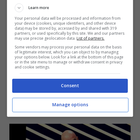
Learn more
I biglietti per la finale e per 17 partite della
Your personal data will be processed and information from
your device (cookies, unique identifiers, and other device
data) may be stored by, accessed by and shared with 319
fase a gironi sono stati messi in vendita nei
partners, or used specifically by this site. We and our partners
may use precise geolocation data.
List of partners.
giorni scorso, e altri biglietti saranno resi
Some vendors may process your personal data on the basis
disponibili gradualmente fino alla fine del
of legitimate interest, which you can object to by managing
your options below. Look for a link at the bottom of this page
or in the site menu to manage or withdraw consent in privacy
torneo. Mercoledì, all’apertura della nuova
and cookie settings.
finestra di vendita,
si sono verificati alcuni
Consent
problemi tecnici.
Si tratta poi della prima
volta in cui i tifosi possono acquistare
Manage options
posti specifici all’interno di uno stadio.