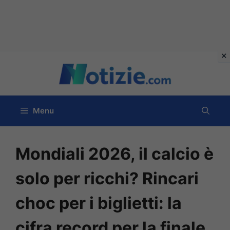
Vai
al
contenuto
Menu
Mondiali 2026, il calcio è
solo per ricchi? Rincari
choc per i biglietti: la
cifra record per la finale