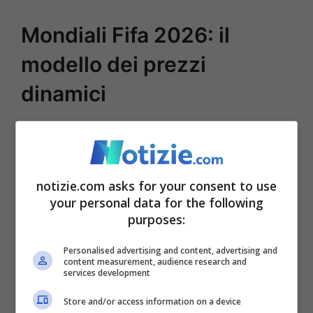
Mondiali Fifa 2026: il
modello dei prezzi
dinamici
La Federazione del calcio internazionale
sta utilizzando il modello di prezzi
dinamici,
ampiamente criticato, per i
notizie.com asks for your consent to use
your personal data for the following
Mondiali di quest’anno, in cui i prezzi
purposes:
possono aumentare o diminuire a seconda
Personalised advertising and content, advertising and
della domanda. La Fifa ha affermato che i
content measurement, audience research and
services development
profitti del torneo contribuiranno a
Store and/or access information on a device
finanziare il calcio in tutto il mondo.