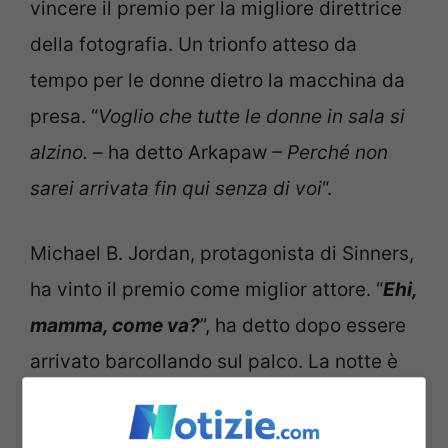
vincere il premio per la migliore direttrice
della fotografia. Un trionfo atteso da
tempo per le donne dietro la macchina da
presa. “
Voglio che tutte le donne in sala si
alzino. –
ha detto Arkapaw
– Perché non
sarei arrivata fin qui senza di voi
“.
Michael B. Jordan, protagonista di Sinners,
ha vinto il premio come miglior attore. “
Ehi,
mamma, come va?
”, ha detto dopo essere
arrivato barcollando sul palco. La notte è
stata segnata dalla Warner Bros., lo studio
di Una battaglia dopo l’altra e Sinners, che