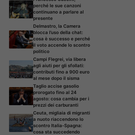
perché le sue canzoni
continuano a parlare al
presente
Delmastro, la Camera
blocca l’uso della chat:
cosa è successo e perché
il voto accende lo scontro
politico
Campi Flegrei, via libera
agli aiuti per gli sfollati:
contributi fino a 900 euro
al mese dopo il sisma
Taglio accise gasolio
prorogato fino al 24
agosto: cosa cambia per i
prezzi dei carburanti
Ceuta, migliaia di migranti
a nuoto riaccendono lo
scontro Italia-Spagna:
cosa sta succedendo