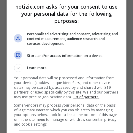
ha ottenuto un record di 11 premi. Un
notizie.com asks for your consent to use
your personal data for the following
trionfo per il leggendario studio, che aveva
purposes:
accettato di essere venduto alla
Personalised advertising and content, advertising and
Paramount Skydance per 111 miliardi di
content measurement, audience research and
services development
dollari.
Store and/or access information on a device
Learn more
Your personal data will be processed and information from
your device (cookies, unique identifiers, and other device
data) may be stored by, accessed by and shared with 319
partners, or used specifically by this site. We and our partners
may use precise geolocation data.
List of partners.
Some vendors may process your personal data on the basis
of legitimate interest, which you can object to by managing
your options below. Look for a link at the bottom of this page
or in the site menu to manage or withdraw consent in privacy
and cookie settings.