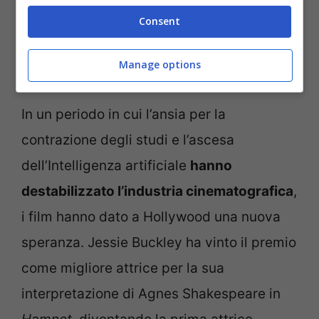
Consent
Anderson, da decenni uno dei cineasti più acclamati degli
Manage options
Usa (ANSA FOTO) – Notizie.com
In un periodo in cui l’ansia per la
contrazione degli studi e l’ascesa
dell’Intelligenza artificiale
hanno
destabilizzato l’industria cinematografica
,
i film hanno dato a Hollywood una nuova
speranza. Jessie Buckley ha vinto il premio
come migliore attrice per la sua
interpretazione di Agnes Shakespeare in