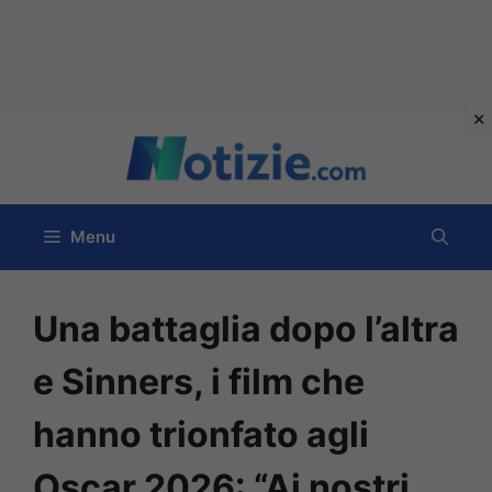
Vai
al
contenuto
Menu
Una battaglia dopo l’altra
e Sinners, i film che
hanno trionfato agli
Oscar 2026: “Ai nostri