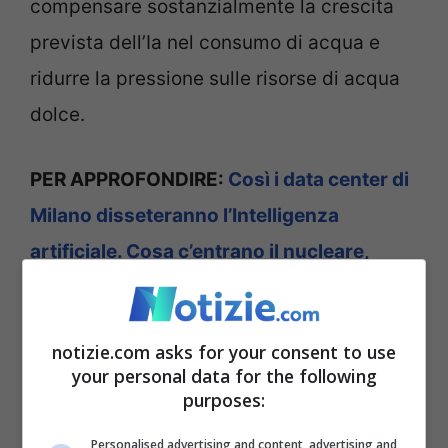
compensare sostanzialmente la crescita
prevista dell’Ia nel consumo di acqua e
ridurre la pressione sulle risorse di acqua
dolce.
PER APPROFONDIRE:
Così i data center di
Milano disseteranno l’Intelligenza
artificiale. Cosa c’entrano il nucleare,
l’acqua ed il Kenya
notizie.com asks for your consent to use
Il rapporto auspica una “transizione idrica”
your personal data for the following
coordinata, incentrata sul riutilizzo
purposes:
dell’acqua, sulle infrastrutture digitali e
Personalised advertising and content, advertising and