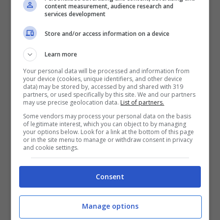
sulle partnership intersettoriali. Per
content measurement, audience research and
services development
garantire che l’acqua sia una base
Store and/or access information on a device
resiliente per la crescita economica,
Learn more
anziché un limite all’innovazione. “
L’Ia sta
Your personal data will be processed and information from
ponendo nuove esigenze in termini di
your device (cookies, unique identifiers, and other device
data) may be stored by, accessed by and shared with 319
approvvigionamento idrico, ma
molti degli
partners, or used specifically by this site. We and our partners
may use precise geolocation data.
List of partners.
strumenti necessari per affrontare la sfida
Some vendors may process your personal data on the basis
of legitimate interest, which you can object to by managing
esistono già
“, ha affermato Matthew Pine,
your options below. Look for a link at the bottom of this page
or in the site menu to manage or withdraw consent in privacy
presidente e ceo di Xylem.
and cookie settings.
Consent
Manage options