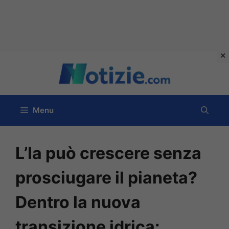
Vai
al
contenuto
Menu
L’Ia può crescere senza
prosciugare il pianeta?
Dentro la nuova
transizione idrica: