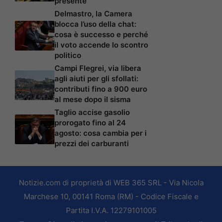
presente
Delmastro, la Camera
blocca l’uso della chat:
cosa è successo e perché
il voto accende lo scontro
politico
Campi Flegrei, via libera
agli aiuti per gli sfollati:
contributi fino a 900 euro
al mese dopo il sisma
Taglio accise gasolio
prorogato fino al 24
agosto: cosa cambia per i
prezzi dei carburanti
Notizie.com di proprietà di WEB 365 SRL - Via Nicola
Marchese 10, 00141 Roma (RM) - Codice Fiscale e
Partita I.V.A. 12279101005