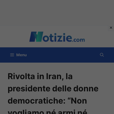
Vai
al
contenuto
Menu
Rivolta in Iran, la
presidente delle donne
democratiche: “Non
vogliamo né armi né