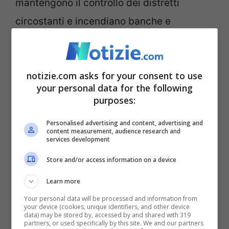
mantengono il controllo dei distretti
circostanti e incendiano banche e
istituzioni del regime.
“
Ci sono unità di resistenza che colpiscono
notizie.com asks for your consent to use
your personal data for the following
vari centri di repressione del regime,
purposes:
simboli del regime stesso. Tutto questo
Personalised advertising and content, advertising and
non nasce per caso, è frutto di un lavoro
content measurement, audience research and
services development
strutturato. –
ha continuato Sholeh
– Noi
Store and/or access information on a device
non vogliamo né armi né soldi.
La gente
Learn more
chiede soltanto di non essere ostacolata
.
Your personal data will be processed and information from
In questi giorni il regime apre il fuoco, ed è
your device (cookies, unique identifiers, and other device
data) may be stored by, accessed by and shared with 319
questo il punto centrale della richiesta che
partners, or used specifically by this site. We and our partners