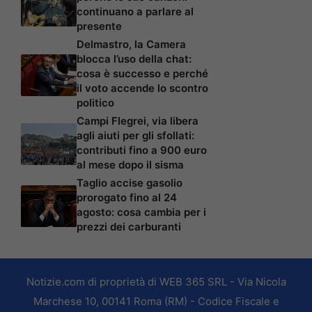
continuano a parlare al
presente
Delmastro, la Camera
blocca l’uso della chat:
cosa è successo e perché
il voto accende lo scontro
politico
Campi Flegrei, via libera
agli aiuti per gli sfollati:
contributi fino a 900 euro
al mese dopo il sisma
Taglio accise gasolio
prorogato fino al 24
agosto: cosa cambia per i
prezzi dei carburanti
Notizie.com di proprietà di WEB 365 SRL - Via Nicola
Marchese 10, 00141 Roma (RM) - Codice Fiscale e