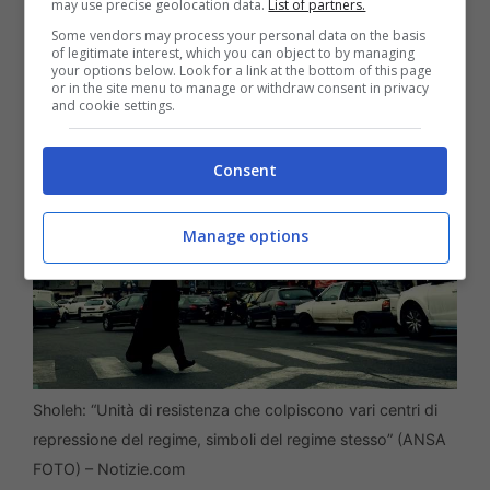
may use precise geolocation data.
List of partners.
facciamo oggi.
Some vendors may process your personal data on the basis
of legitimate interest, which you can object to by managing
your options below. Look for a link at the bottom of this page
or in the site menu to manage or withdraw consent in privacy
and cookie settings.
Consent
Manage options
Sholeh: “Unità di resistenza che colpiscono vari centri di
repressione del regime, simboli del regime stesso” (ANSA
FOTO) – Notizie.com