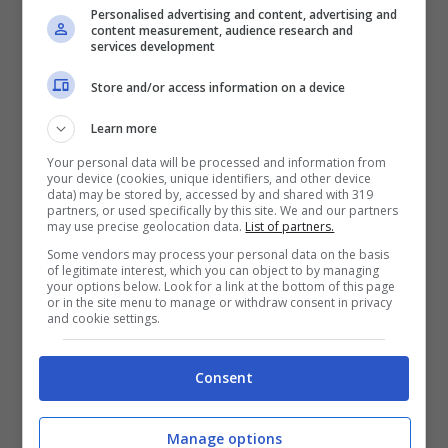
Personalised advertising and content, advertising and
ed energetica. Il provvedimento intende
content measurement, audience research and
services development
anche favorire il coordinamento con le
Store and/or access information on a device
disposizioni urbanistiche e le altre
Learn more
normative di settore,
tra cui la disciplina
Your personal data will be processed and information from
dei beni culturali e paesaggistici.
your device (cookies, unique identifiers, and other device
data) may be stored by, accessed by and shared with 319
partners, or used specifically by this site. We and our partners
may use precise geolocation data.
List of partners.
Infine, il Codice dell’edilizia ha come
Some vendors may process your personal data on the basis
of legitimate interest, which you can object to by managing
obiettivo quello di semplificare la
your options below. Look for a link at the bottom of this page
or in the site menu to manage or withdraw consent in privacy
dimostrazione dello stato legittimo degli
and cookie settings.
immobili e rendere più efficaci e
Consent
trasparenti le procedure per rilasciare i
permessi di costruzione,
le segnalazioni
Manage options