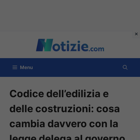
Vai
al
contenuto
Menu
Codice dell’edilizia e
delle costruzioni: cosa
cambia davvero con la
legge delega al governo,