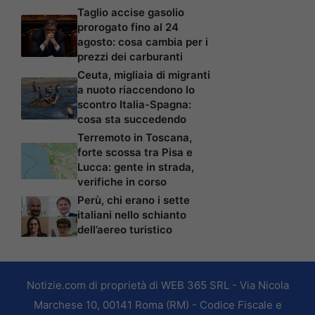
Taglio accise gasolio
prorogato fino al 24
agosto: cosa cambia per i
prezzi dei carburanti
Ceuta, migliaia di migranti
a nuoto riaccendono lo
scontro Italia-Spagna:
cosa sta succedendo
Terremoto in Toscana,
forte scossa tra Pisa e
Lucca: gente in strada,
verifiche in corso
Perù, chi erano i sette
italiani nello schianto
dell’aereo turistico
Notizie.com di proprietà di WEB 365 SRL - Via Nicola
Marchese 10, 00141 Roma (RM) - Codice Fiscale e