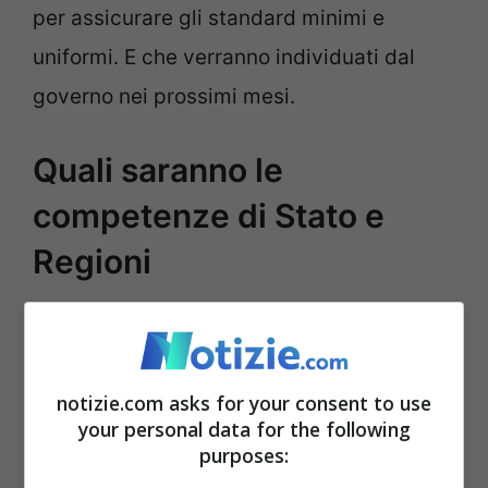
per assicurare gli standard minimi e
uniformi. E che verranno individuati dal
governo nei prossimi mesi.
Quali saranno le
competenze di Stato e
Regioni
La legge delega riguarda in primis le leggi
sulla sicurezza delle costruzioni, che
notizie.com asks for your consent to use
necessita di un aggiornamento, anche alla
your personal data for the following
luce delle nuove tecniche costruttive e
purposes:
delle esigenze attuali di sicurezza sismica