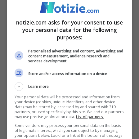
dollari. La demolizione di una parte dell’ala
est e la rimozione delle caratteristiche
notizie.com asks for your consent to use
d’epoca comporterà un ulteriore calo del
your personal data for the following
2,5 percento, riducendone il valore di altri
purposes:
14,4 milioni di dollari.
Personalised advertising and content, advertising and
content measurement, audience research and
services development
Ristrutturare la residenza con uno stile
Store and/or access information on a device
fortemente personalizzato e controverso
Learn more
comporta in genere una perdita di circa il
Your personal data will be processed and information from
4%, che equivale a un’ulteriore perdita di
your device (cookies, unique identifiers, and other device
data) may be stored by, accessed by and shared with 319
valore di 23 milioni di dollari. Si ritiene che
partners, or used specifically by this site. We and our partners
may use precise geolocation data.
List of partners.
un disordine eccessivo, come si vede
nelle
Some vendors may process your personal data on the basis
of legitimate interest, which you can object to by managing
immagini pubblicate recentemente dello
your options below. Look for a link at the bottom of this page