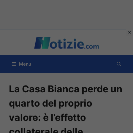
Vai
al
contenuto
Menu
La Casa Bianca perde un
quarto del proprio
valore: è l’effetto
collaterale delle