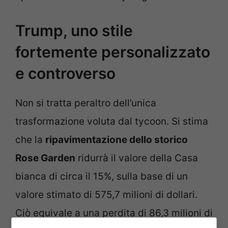
Trump, uno stile
fortemente personalizzato
e controverso
Non si tratta peraltro dell’unica
trasformazione voluta dal tycoon. Si stima
che la
ripavimentazione dello storico
Rose Garden
ridurrà il valore della Casa
bianca di circa il 15%, sulla base di un
valore stimato di 575,7 milioni di dollari.
Ciò equivale a una perdita di 86,3 milioni di