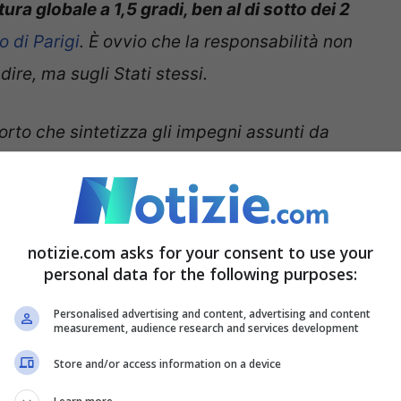
ura globale a 1,5 gradi, ben al di sotto dei 2
 di Parigi
. È ovvio che la responsabilità non
ire, ma sugli Stati stessi.
rto che sintetizza gli impegni assunti da
molti Stati stanno lavorando, ma da quella
cano soprattutto i Paesi del G20
, cioè le
quindi che la responsabilità ricade in primo
notizie.com asks for your consent to use your
azione.
personal data for the following purposes:
Personalised advertising and content, advertising and content
rio obiettivo soltanto ieri,
e ancora non in via
measurement, audience research and services development
ì al Parlamento Europeo. Anche gli
Stati Uniti
,
Store and/or access information on a device
tto hanno abbandonato l’Accordo di Parigi.