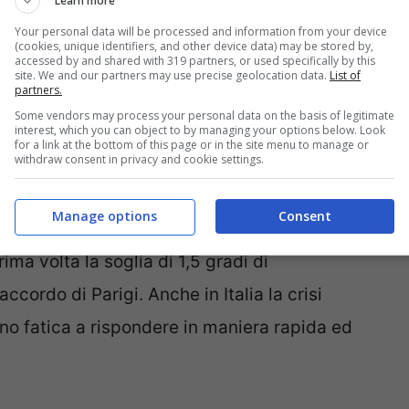
Learn more
. Bisogna dunque creare alleanze tra i Paesi
Your personal data will be processed and information from your device
dere quelli che non vogliono farlo, ma per
(cookies, unique identifiers, and other device data) may be stored by,
accessed by and shared with 319 partners, or used specifically by this
site. We and our partners may use precise geolocation data.
List of
partners.
Some vendors may process your personal data on the basis of legitimate
interest, which you can object to by managing your options below. Look
tacolano l’azione per il clima
for a link at the bottom of this page or in the site menu to manage or
withdraw consent in privacy and cookie settings.
30 è composto da tensioni geopolitiche che
Manage options
Consent
amento
sta accelerando e il 2024,
l’anno più
rima volta la soglia di 1,5 gradi di
accordo di Parigi. Anche in Italia la crisi
nno fatica a rispondere in maniera rapida ed