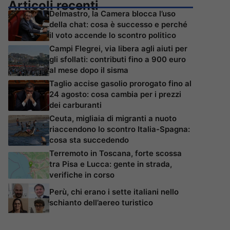
Articoli recenti
Delmastro, la Camera blocca l’uso
della chat: cosa è successo e perché
il voto accende lo scontro politico
Campi Flegrei, via libera agli aiuti per
gli sfollati: contributi fino a 900 euro
al mese dopo il sisma
Taglio accise gasolio prorogato fino al
24 agosto: cosa cambia per i prezzi
dei carburanti
Ceuta, migliaia di migranti a nuoto
riaccendono lo scontro Italia-Spagna:
cosa sta succedendo
Terremoto in Toscana, forte scossa
tra Pisa e Lucca: gente in strada,
verifiche in corso
Perù, chi erano i sette italiani nello
schianto dell’aereo turistico