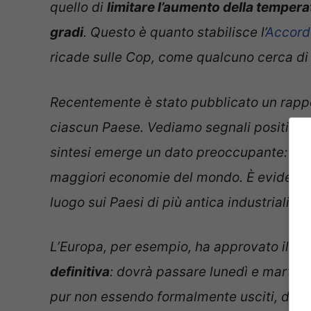
quello di
limitare l’aumento della temperat
gradi
. Questo è quanto stabilisce l’
Accordo
ricade sulle Cop, come qualcuno cerca di d
Recentemente è stato pubblicato un rappo
ciascun Paese. Vediamo segnali positivi, 
sintesi emerge un dato preoccupante:
man
maggiori economie del mondo. È evidente 
luogo sui Paesi di più antica industrializz
L’Europa, per esempio, ha approvato il prop
definitiva
: dovrà passare lunedì e marted
pur non essendo formalmente usciti, di fa