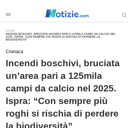
Incendi+boschivi%2C+bruciata+un%26%238217%3Barea+pa
notiziecom
/2025/10/11/incendi-
boschivi-
bruciata-
unarea-
HOME
pari-
INCENDI BOSCHIVI, BRUCIATA UN’AREA PARI A 125MILA CAMPI DA CALCIO NEL
a-
2025. ISPRA: “CON SEMPRE PIÙ ROGHI SI RISCHIA DI PERDERE LA
BIODIVERSITÀ”
125mila-
campi-
da-
Cronaca
calcio-
nel-
Incendi boschivi, bruciata
2025-
ispra-
un’area pari a 125mila
con-
sempre-
piu-
campi da calcio nel 2025.
roghi-
si-
rischia-
Ispra: “Con sempre più
di-
perdere-
la-
roghi si rischia di perdere
biodiversita/amp/
la biodiversità”